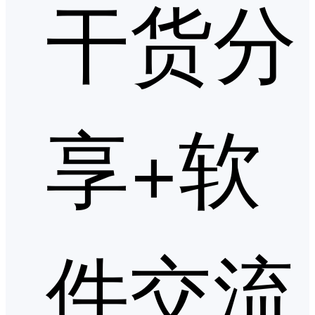
干货分
享+软
件交流