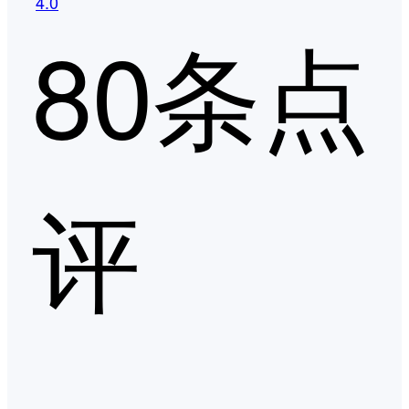
4.0
80条点
评