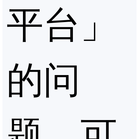
平台」
的问
题，可