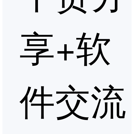
享+软
件交流