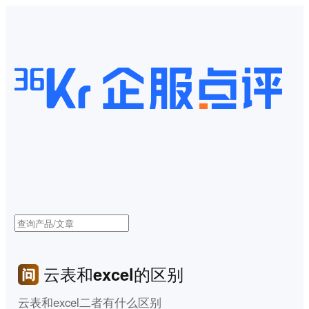
云表和excel的区别
云表和excel二者有什么区别