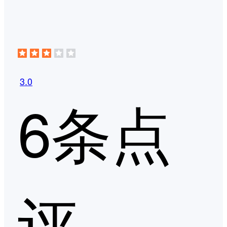
3.0
6条点
评