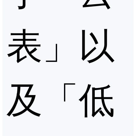
表」以
及「低