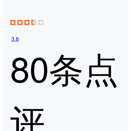
3.8
80条点
评