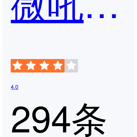
微吼直播
4.0
294条