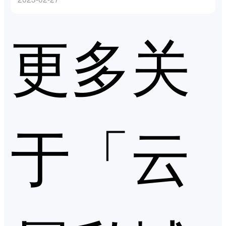
更多关
于「云