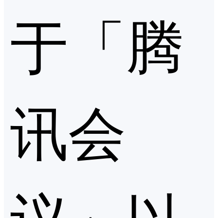
于「腾
讯会
议」以