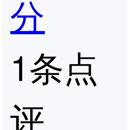
分
1条点
评