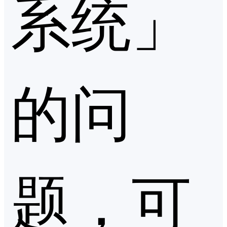
系统」
的问
题，可