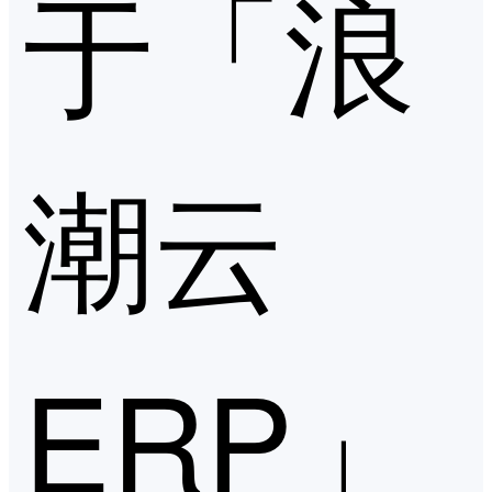
于「浪
潮云
ERP」