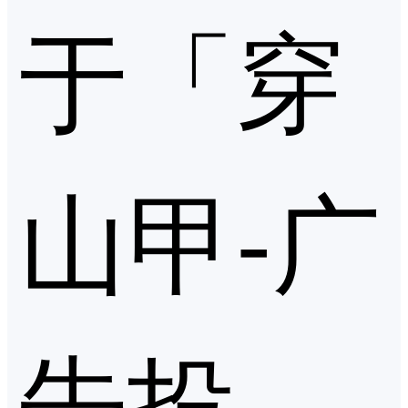
于「穿
山甲-广
告投