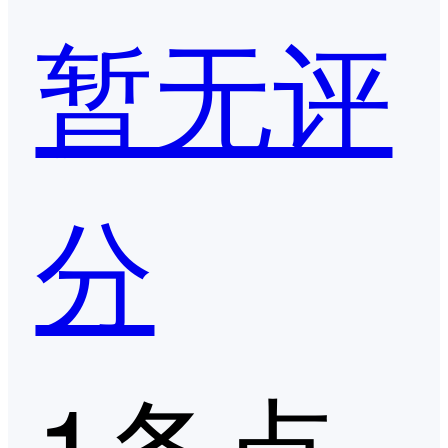
暂无评
分
1条点