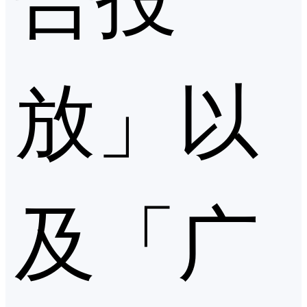
放」以
及「广