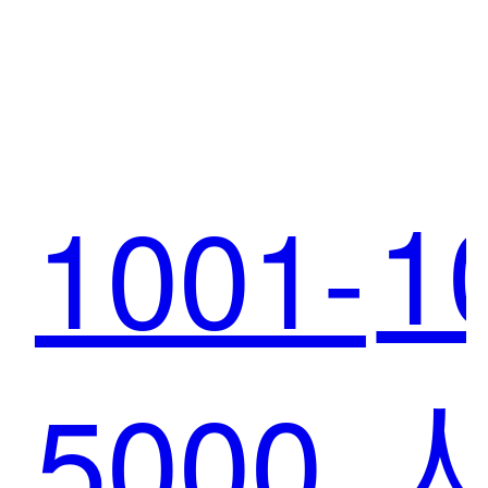
X 肯
1
1001-
雅
德基 |
5000
大小