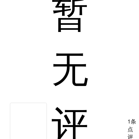
暂
无
评
1条
点
评