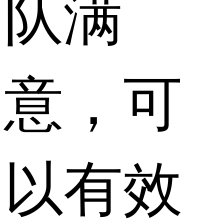
队满
意，可
以有效