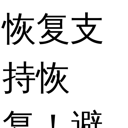
恢复支
持恢
复！避