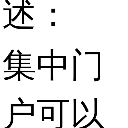
述：
集中门
户可以