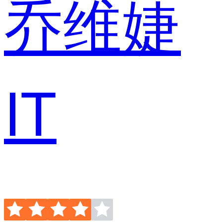
乔维婕
IT