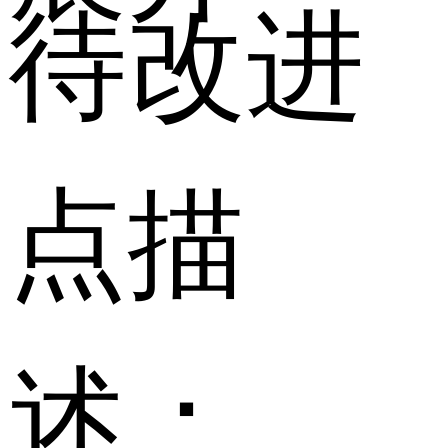
待改进
点描
述：