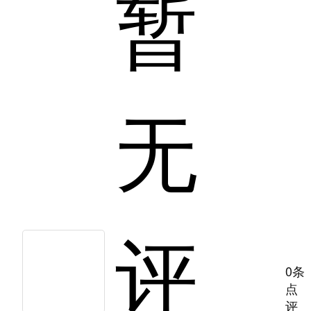
暂
无
评
0条
点
评