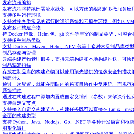
发布流程编排
发布流程将持续部署流水线化，可以方便的组织起多微服务应
支持多种运行环境
支持对接各类常见的运行时运维系统和云原生环境，例如 CVM 云服务
发布多种构建产物
持 Docker 镜像、Helm 包、git 文件等丰富的制品类型，可
支持多种制品类型
支持 Docker、Maven、Helm、NPM 包等十多种常见制品库类
制品存储与管理
云端构建产物管理服务，支持云端构建和本地构建推送、可快
制品漏洞扫描
存放在制品库的构建产物可以使用预先提供的镜像安全扫描功
构建计划
通过一次配置，就能在团队内的跨项目协作中复用统一而规范
系统插件
通过在构建过程中添加内置或自定义插件（参数）来解决个性
支持自定义节点
支持接入自定义构建节点，构建任务既可以直接在 Linux、macO
全面的构建类型
支持 Python、Java、Node.js、Go、.NET 等各种开发语言和
图形化编排