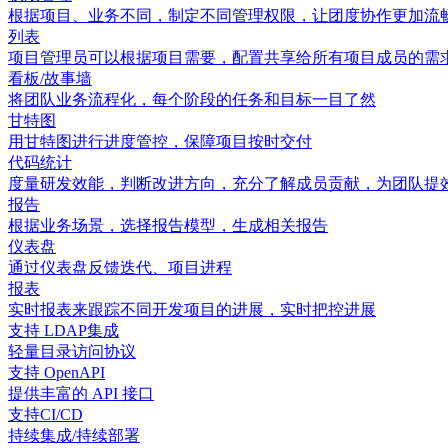
根据项目、业务不同，制定不同管理权限，让团度协作更加流
列表
项目管理员可以根据项目需要，配置共享给所有项目成员的需求
看板/故事墙
将团队业务流程化，每个阶段的任务和目标一目了然
甘特图
用甘特图进行进度管控，保障项目按时交付
代码统计
度量研发效能，判断改进方向，充分了解成员贡献，为团队提
报告
根据业务场景，选择报告模型，生成相关报告
仪表盘
通过仪表盘反馈迭代、项目进程
报表
实时报表来跟踪不同开发项目的进展，实时把控进展
支持 LDAP集成
轻量目录访问协议
支持 OpenAPI
提供丰富的 API 接口
支持CI/CD
持续集成/持续部署