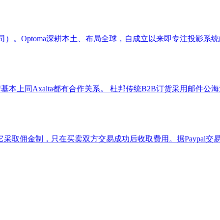
公司）。Optoma深耕本土、布局全球，自成立以来即专注投影
基本上同Axalta都有合作关系。 杜邦传统B2B订货采用邮件
它采取佣金制，只在买卖双方交易成功后收取费用。据Paypal交易