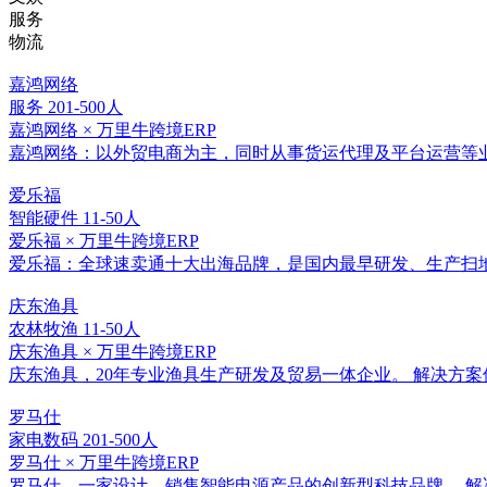
服务
物流
嘉鸿网络
服务
201-500人
嘉鸿网络 × 万里牛跨境ERP
嘉鸿网络：以外贸电商为主，同时从事货运代理及平台运营等业
爱乐福
智能硬件
11-50人
爱乐福 × 万里牛跨境ERP
爱乐福：全球速卖通十大出海品牌，是国内最早研发、生产扫地
庆东渔具
农林牧渔
11-50人
庆东渔具 × 万里牛跨境ERP
庆东渔具，20年专业渔具生产研发及贸易一体企业。 解决方案使
罗马仕
家电数码
201-500人
罗马仕 × 万里牛跨境ERP
罗马仕，一家设计、销售智能电源产品的创新型科技品牌。 解