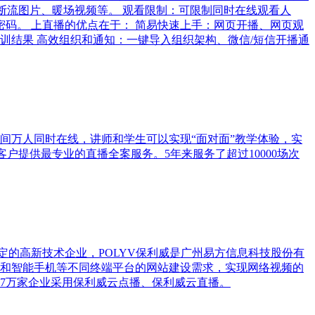
断流图片、暖场视频等。 观看限制：可限制同时在线观看人
码。 上直播的优点在于： 简易快速上手：网页开播、网页观
训结果 高效组织和通知：一键导入组织架构、微信/短信开播通
播间万人同时在线，讲师和学生可以实现“面对面”教学体验，实
户提供最专业的直播全案服务。5年来服务了超过10000场次
定的高新技术企业，POLYV保利威是广州易方信息科技股份有
脑和智能手机等不同终端平台的网站建设需求，实现网络视频的
7万家企业采用保利威云点播、保利威云直播。