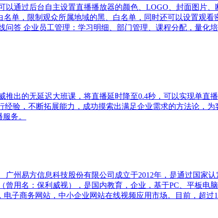
可以通过后台自主设置直播播放器的颜色、LOGO、封面图片、
名单，限制观众所属地域的黑、白名单，同时还可以设置观看密
线问答 企业员工管理：学习明细、部门管理、课程分配，量化培
威推出的无延迟大班课，将直播延时降至0.4秒，可以实现单直
行经验，不断拓展能力，成功摸索出满足企业需求的方法论，为客
播服务。
 广州易方信息科技股份有限公司成立于2012年，是通过国家认
（曾用名：保利威视），是国内教育，企业，基于PC、平板电
，电子商务网站，中小企业网站在线视频应用市场。目前，超过1