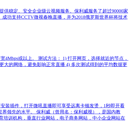
户提供稳定、安全企业级云视频服务。保利威服务了超过90000家
成功支持CCTV微视春晚直播，并为2018俄罗斯世界杯将技术
Mbps或以上。 测试方法： 1) 打开网页，选择就近的节点，
宽更大的网络，避免影响正常直播 4) 多次测试得到的平均数据更
要安装插件，打开微吼直播即可享受远离卡顿发烫，1秒即开看
界领先的水平。 保利威（曾用名：保利威视），是国内教
育培训机构，垂直行业网站，电子商务网站，中小企业网站在