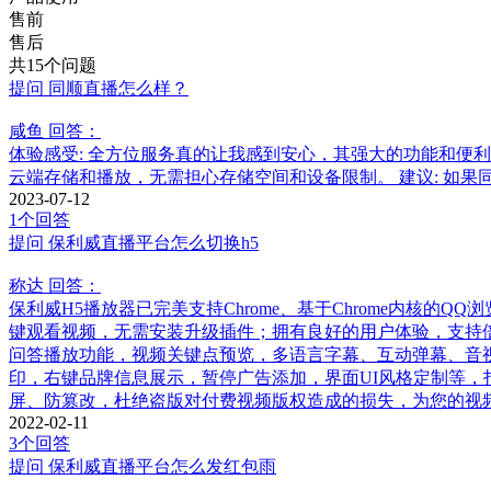
售前
售后
共15个问题
提问
同顺直播怎么样？
咸鱼
回答：
体验感受: 全方位服务真的让我感到安心，其强大的功能和便
云端存储和播放，无需担心存储空间和设备限制。 建议: 如
2023-07-12
1个回答
提问
保利威直播平台怎么切换h5
称达
回答：
保利威H5播放器已完美支持Chrome、基于Chrome内核的
键观看视频，无需安装升级插件；拥有良好的用户体验，支持倍
问答播放功能，视频关键点预览，多语言字幕、互动弹幕、音视
印，右键品牌信息展示，暂停广告添加，界面UI风格定制等，打
屏、防篡改，杜绝盗版对付费视频版权造成的损失，为您的视
2022-02-11
3个回答
提问
保利威直播平台怎么发红包雨