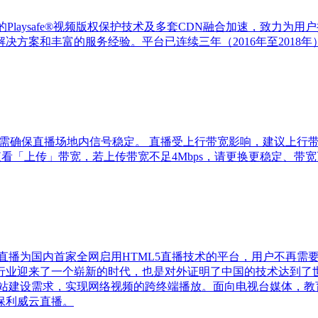
Playsafe®视频版权保护技术及多套CDN融合加速，致力为用
方案和丰富的服务经验。平台已连续三年（2016年至2018年）
需确保直播场地内信号稳定。 直播受上行带宽影响，建议上行带宽4
束后查看「上传」带宽，若上传带宽不足4Mbps，请更换更稳定、带
直播为国内首家全网启用HTML5直播技术的平台，用户不再需
行业迎来了一个崭新的时代，也是对外证明了中国的技术达到了世
网站建设需求，实现网络视频的跨终端播放。面向电视台媒体，教
保利威云直播。