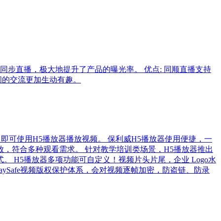
步直播，极大地提升了产品的曝光率。 优点: 同顺直播支持
间的交流更加生动有趣。
件，即可使用H5播放器播放视频。 保利威H5播放器使用便捷，一
，符合多种观看需求。 针对教学培训类场景，H5播放器推出
H5播放器多项功能可自定义！视频片头片尾，企业 Logo水
ySafe视频版权保护体系，会对视频逐帧加密，防盗链、防录