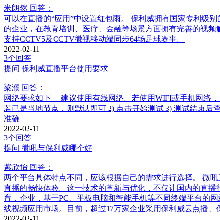
米朗然
回答：
可以在直播的“应用”中设置红包雨。 保利威拥有国家专利级别的
的企业，在教育培训、医疗、金融等场景方面拥有完善的视频解决
支持CCTV5及CCTV微视移动端同步64场足球赛事。
2022-02-11
3个回答
提问
保利威直播平台使用要求
梁濮
回答：
网络要求如下： 建议使用有线网络。若使用WIFI或手机网络，
若已是当地节点，则默认即可 2) 点击开始测试 3) 测试结
准确
2022-02-11
3个回答
提问
微吼与保利威哪个好
紫欣怡
回答：
两个平台具体特点不同，应该根据自己的需求进行选择。 微吼
直播的畅快体验。这一技术的革新与优化，不仅让国内的直播
育，企业，基于PC、平板电脑和智能手机等不同终端平台的
线视频应用市场。目前，超过17万家企业采用保利威云点播、
2022-02-11