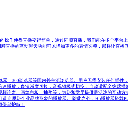
利的操作使得直播变得简单，通过同顺直播，我们能在多个平台上同
果同顺直播的互动聊天功能可以增加更多的表情选项，那将让直播
QQ浏览器、360浏览器等国内外主流浏览器。用户无需安装任何插
速播放，多清晰度切换，音视频模式切换，自动适配全终端播放
频连麦、画笔白板、抽奖等，为您和学员提供最活泼的互动方式。 
造专属您企业品牌形象的播放器。 除此之外，H5播放器搭载Pla
频保驾护航！