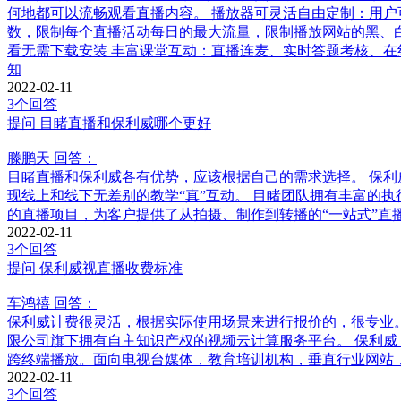
何地都可以流畅观看直播内容。 播放器可灵活自由定制：用户
数，限制每个直播活动每日的最大流量，限制播放网站的黑、白
看无需下载安装 丰富课堂互动：直播连麦、实时答题考核、在
知
2022-02-11
3个回答
提问
目睹直播和保利威哪个更好
滕鹏天
回答：
目睹直播和保利威各有优势，应该根据自己的需求选择。 保利
现线上和线下无差别的教学“真”互动。 目睹团队拥有丰富的执
的直播项目，为客户提供了从拍摄、制作到转播的“一站式”直
2022-02-11
3个回答
提问
保利威视直播收费标准
车鸿禧
回答：
保利威计费很灵活，根据实际使用场景来进行报价的，很专业。
限公司旗下拥有自主知识产权的视频云计算服务平台。 保利威
跨终端播放。面向电视台媒体，教育培训机构，垂直行业网站
2022-02-11
3个回答