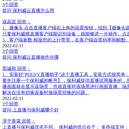
3个回答
提问
保利威云直播怎么用
寇晶宜
回答：
1、摄像头 点击直播客户端右上角的设置按钮，找到【摄像头
只要保利威视直播客户端能识别设备，就能够进一步操作。点
3、客户端参数 根据您的上行带宽，在客户端设置码率和帧数
2022-02-11
3个回答
提问
保利威云直播操作步骤
邵诚裕
回答：
1、安装好“POLYV直播助手”这个直播工具，安装方式很简
要先注册一个保利威的帐号】，保利威提供直播试用服务的，
播画面就会显示该场景，也就直接对该场景进行画面直播。场
解决在没有切换设备时做场景切换的问题。
2022-02-11
3个回答
提问
上直播与保利威哪个好
淳于香霭
回答：
上直播与保利威优劣不同。 保利威的优点在于： 多终端支持