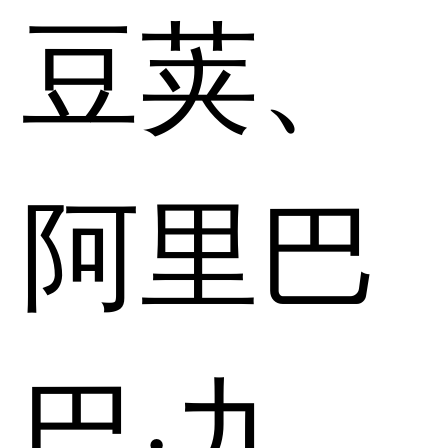
豆荚、
阿里巴
巴·九