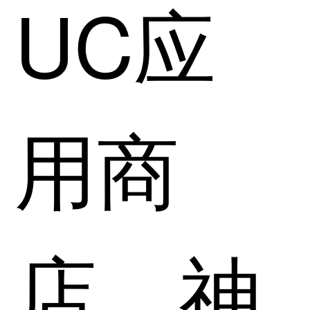
UC应
用商
店、神