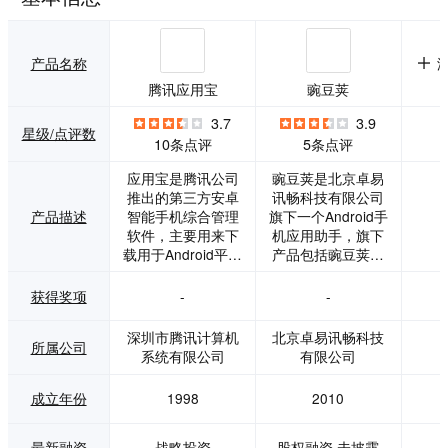
产品名称
腾讯应用宝
豌豆荚
3.7
3.9
星级/点评数
10条点评
5条点评
应用宝是腾讯公司
豌豆荚是北京卓易
推出的第三方安卓
讯畅科技有限公司
产品描述
智能手机综合管理
旗下一个Android手
软件，主要用来下
机应用助手，旗下
载用于Android平台
产品包括豌豆荚、
的手机应用软件。
豌豆荚应用推广、
有针对Android和W
豌豆荚一键安装
获得奖项
-
-
indows两个平台的
等。豌豆荚通过
版本，从而为用户
「应用内搜索」技
深圳市腾讯计算机
北京卓易讯畅科技
所属公司
提供全方位、多平
术索引有千万量级
系统有限公司
有限公司
台的移动应用下载
的不重复应用、游
服务。应用宝致力
戏、视频、电子
成立年份
1998
2010
于为客户提供丰富
书、主题、电影
安全的手机应用资
票、问答、旅游等
源和覆盖应用整个
内容，为用户提供
最新融资
战略投资
股权融资,未披露