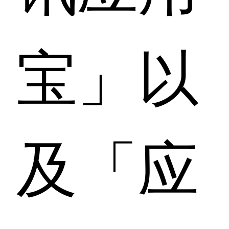
宝」以
及「应