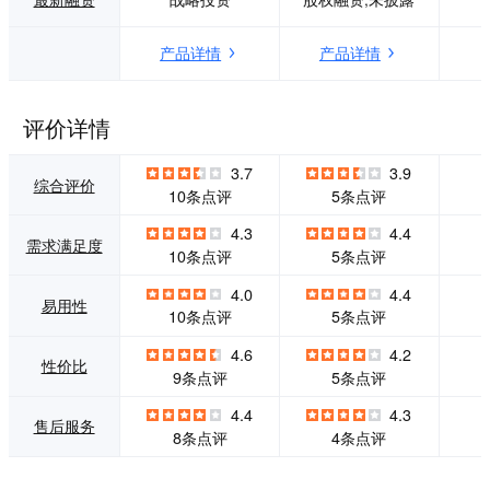
生命周期的一站式
全面准确、直达行
应用管理体验。 应
动的内容搜索及消
产品详情
产品详情
用宝提供的移动应
费体验，并可以通
用软件和服务经过
过豌豆荚在Window
严格的软件测试、
s电脑上收发短信，
病毒扫描，运营人
管理手机中的应
评价详情
员为用户提供多种
用、联系人、图片
应用榜单和推荐，
和视频，备份手机
3.7
3.9
保证每位用户获得
数据到电脑和云
综合评价
10条点评
5条点评
安全、优质的移动
端。
应用软件和服务。
4.3
4.4
需求满足度
10条点评
5条点评
4.0
4.4
易用性
10条点评
5条点评
4.6
4.2
性价比
9条点评
5条点评
4.4
4.3
售后服务
8条点评
4条点评