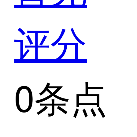
评分
0条点