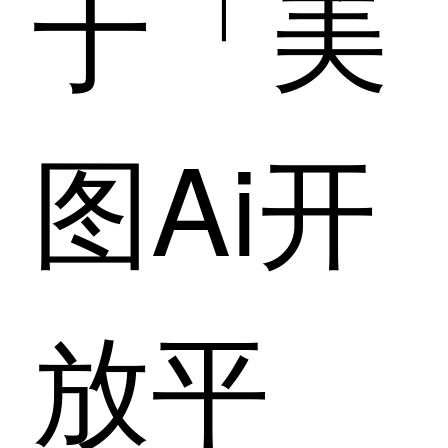
于「美
图Ai开
放平