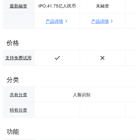
实力，丰富业务场
脸识别抓拍机、智
最新融资
IPO,41.75亿人民币
未融资
景，丰富业务场
能锁、门禁面板
景，致力于与用户
机、电梯电瓶车识
产品详情
产品详情
共创美好未来。 美
别、安防监控、人
图AI携手美图影像
脸认证、公安平安
研究院（MT Lab,
社区、人脸去重等
Meitu Imaging & Vi
实际场景，毫秒级
价格
sion Lab），它致
响应速度，识别精
力于计算机视觉、
度超过AI知名独角
支持免费试用
机器学习、增强现
兽企业。支持君
实、云计算等领域
正、瑞芯微、Sigm
的算法研究、工程
aStar(星宸)、亿智
开发和产品化落地
等所有主流芯片架
分类
的团队。美图AI开
构。 技术优势：领
放平台由MT Lab提
先的AI算法、精度
供技术支持和保
高，速度快、极高
共有分类
人脸识别
障。
性价比 产品服务：
人脸检测、人脸比
特有分类
对、人脸属性分
析、人脸活体检
测、人脸搜索，视
频比对、人形识别
功能