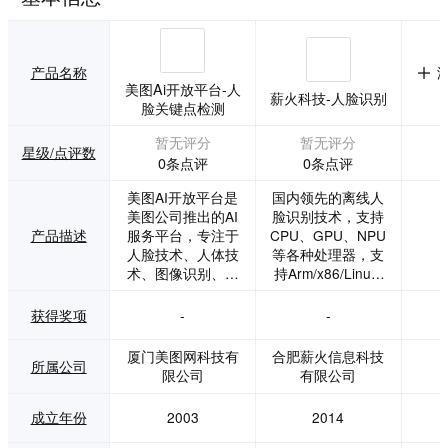
产品名称
美图Ai开放平台-人
薪火科技-人脸识别
脸关键点检测
暂无评分
暂无评分
星级/点评数
0条点评
0条点评
美图AI开放平台是
国内领先的离线人
美图公司推出的AI
脸识别技术，支持
产品描述
服务平台，专注于
CPU、GPU、NPU
人脸技术、人体技
等各种处理器，支
术、图像识别、图
持Arm/x86/Linux/
像处理、图像生成
Windows/Androi
等核心领域，为客
d，完美适应高难度
获得奖项
-
-
户提供经市场验证
的侧脸、遮挡、暗
的专业AI算法服务
淡、模糊、逆光等
厦门美图网科技有
合肥薪火信息科技
所属公司
和解决方案。 其技
非配合式的离线人
限公司
有限公司
术体验包括人脸技
脸识别场景，可提
术、图像处理、图
供硬件主板或算法
成立年份
2003
2014
像识别和人体技术
SDK，极高的性价
等。拥有强大研发
比。 广泛应用于人