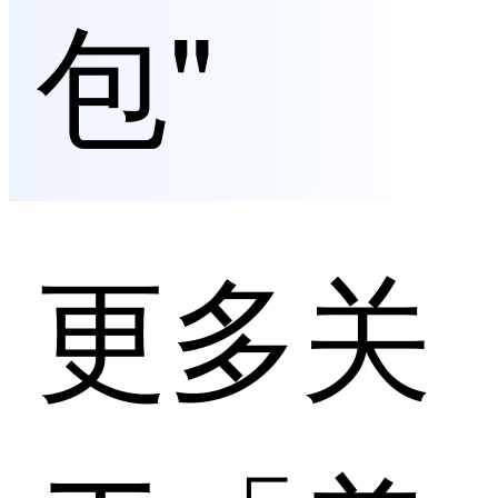
包"
更多关