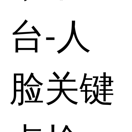
台-人
脸关键