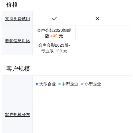
定制模式等多种模
视频。有了它，您
价格
式。迄今为止成立
一定会找到适合您
的七年内，公司整
需求的东西。 3、
体规模不断壮大，
像拖放一样简单的
支持免费试用
与国外多家软件研
视频创建 世界就是
发公司达成合作关
你的画布。拖放控
会声会影2023旗舰
系，在国内外市场
件使设计变得有趣
版
449
元
套餐信息对比
-
上，受到了越来越
和动态。凭借一整
会声会影2023版-
多用户的重视。尽
套功能，例如对口
专业版
199
元
管公司在不断的发
型角色、自定义动
展，但在前进道路
作和免版税音乐，
上的信仰从未改
一切皆有可能。
客户规模
变，我们坚信：不
4、通过动画将静态
忘初心，方得始
和无效变为动态和
终。
有效 使用 Vyond，
大型企业
中型企业
小型企业
您可以通过将动态
图表、图形和过渡
添加到过时的业务
演示、培训和消息
来升级您的内容。
将您的信息和想法
客户规模分布
-
-
转化为有效、引人
入胜且引人入胜的
故事。最终，您将