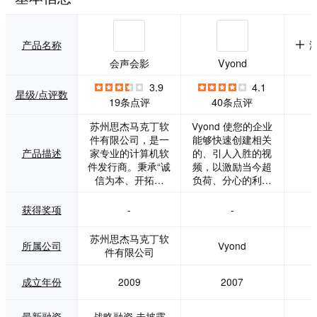
产品名称
会声会影
Vyond
3.9
4.1
星级/点评数
19条点评
40条点评
苏州思杰马克丁软
Vyond 使您的企业
件有限公司，是一
能够快速创建相关
产品描述
家专业的计算机软
的、引人入胜的视
件发行商。秉承“诚
频，以激励当今超
信为本、开拓进
负荷、分心的利益
取”真诚服务每位用
相关者采取行动。
户的经营方针，向
Vyond 正在重塑商
获得奖项
-
-
用户提供精品软
业通信。Vyond 可
件，获得了广大用
以快速高效地创建
苏州思杰马克丁软
所属公司
Vyond
户的好评。在挑选
专业视频。你不是
件有限公司
软件方面，我们与
从头开始并陷入困
国内外许多知名的
境。你只是在内容
成立年份
2009
2007
软件生产商有着良
和微调中下降。模
好的合作关系；在
板化的场景和视
产品方面，公司与
频，充满与您的工
最新融资
战略融资,未披露
-