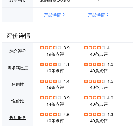
国内外知名的IT厂
作和行业相关的内
商密切合作，随时
容，触手可及。这
产品详情
产品详情
掌握最新的科技信
些模板预先填充了
息；在技术方面，
引人入胜的角色、
我们拥有一批经验
图表、动作、和过
丰富的技术和市场
渡效果——只需点
评价详情
专家，为用户提供
击几下即可自定义
各类产品的使用技
所有这些。 功能特
3.9
4.1
巧以及完善的客户
性: 1、快速、安
综合评价
19条点评
40条点评
支持。公司精心挑
全、强大 Vyond 为
选数十款软件，根
企业简化了视频创
4.1
4.5
需求满足度
据软件的具体市场
建流程，让您可以
19条点评
40条点评
进行针对性的产品
在很短的时间内制
优化，为用户提供
作相关且可扩展的
4.4
4.5
易用性
的服务主要有：软
视频内容，而且成
19条点评
40条点评
件产品本地化，软
本也很低。 2、数
件产品界面设计，
百个现成的视频模
3.9
4.0
性价比
软件产品功能延
板 预建的场景和视
14条点评
40条点评
伸，软件产品展示
频模板让您轻松上
平台搭建， 软件产
手。Vyond 广泛的
4.6
4.3
售后服务
品OEM方案，软件
图书馆涵盖了 100
10条点评
40条点评
产品品牌效益，自
多个行业和用途，
由的代理分销推广
从演示文稿到培训