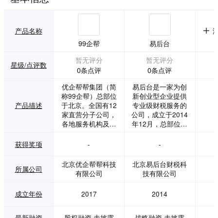
产品名称
99企帮
易后台
暂无评分
暂无评分
星级/点评数
0条点评
0条点评
优企帮帮集团（简
易后台是一家为创
称99企帮）总部位
新创业型企业提供
产品描述
于北京。全国有12
专业级财税服务的
家直营分子公司，
公司，成立于2014
各地服务机构及渠
年12月，总部位于
道加盟商遍布北
北京，天津、上
京、上海、天津、
海、成都、深圳等
获得奖项
-
-
深圳、广州、济
地的分公司相继开
南、青岛、石家
启。 会计到家：为
北京优企帮帮科技
北京易后台财税科
所属公司
庄、南京、沈阳、
用户提供颠覆传统
有限公司
技有限公司
郑州、太原、西
代理记账服务的互
安、合肥、成都、
联网财税服务系列
成立年份
2017
2014
武汉、长沙、杭
产品，将传统的单
州、福州等国内十
向、低效、非标准
几个城市。 在服务
的代理记账服务提
最新融资
股权融资,未披露
战略融资,未披露