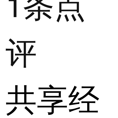
1条点
评
共享经