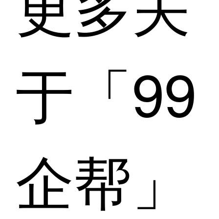
更多关
于「99
企帮」