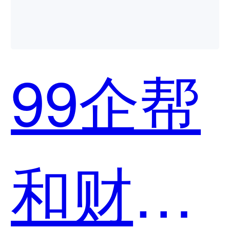
用？
99企帮
和财税