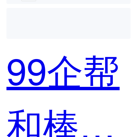
99企帮
和棒企