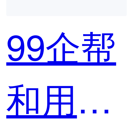
99企帮
和用友