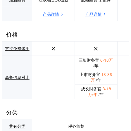
创新与升级的大背
升为双向、高效、
景下，“99企帮”从
标准化的第三方财
产品详情
产品详情
创立之初就秉持着
税服务。 财税锦
做一个有温度、有
囊：为用户提供量
高度、做一个值得
身定制的个性化专
信赖的企业服务平
业财税增值服务系
价格
台的初心，为全国
列产品，旨在提升
中小企业提供全面
创业企业财务管理
支持免费试用
的、稳定的、可靠
水平、财税合规水
的企业级创新服
平和税负优化水
三板财务官
6-18万
务。 通过技术+大
平。 精易理财：为
/年
数据，信息+服务的
用户提供基于财务
立体化综合企业服
历史和预算数据分
上市财务官
18-36
务体系，为企业在
析的，旨在提升企
套餐信息对比
-
万
/年
财务、税务、法
业资金管理水平，
务、人力服务等各
在保障安全性、流
成长财务官
3-18
方面提供综合解决
动性的同时提升沉
万/年
/年
方案，并协助、协
淀资金收益率。
调企业进行全国范
围内的方案落地。
分类
共有分类
税务筹划