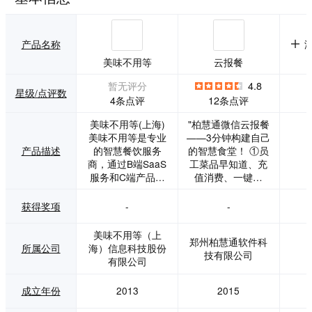
产品名称
美味不用等
云报餐
暂无评分
4.8
星级/点评数
4条点评
12条点评
美味不用等(上海)
"柏慧通微信云报餐
美味不用等是专业
——3分钟构建自己
产品描述
的智慧餐饮服务
的智慧食堂！ ①员
商，通过B端SaaS
工菜品早知道、充
服务和C端产品，
值消费、一键报
解决餐厅的效率、
餐、刷脸扫码无交
管理、营销、成本
流安全就餐、评价
获得奖项
-
-
和顾客就餐体验等
反馈、多食堂自由
方面的问题 截止目
选择等。 ②厨师依
美味不用等（上
郑州柏慧通软件科
前，美味不用等已
据人员统计、菜品
所属公司
海）信息科技股份
技有限公司
覆盖全国300多个
分析、进行精准备
有限公司
城市，为10万余家
餐，食堂通知实时
餐厅提供了智慧餐
送达。 ③单位有效
成立年份
2013
2015
饮一体化解决方
实现成本节约、效
案，超过1亿用户信
率提升、信息化形