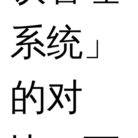
系统」
的对