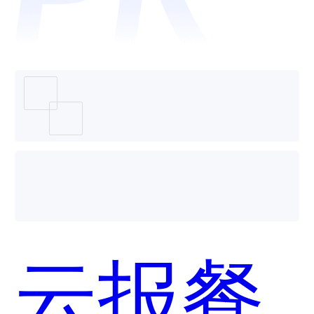
餐哪个
好用？
云报餐