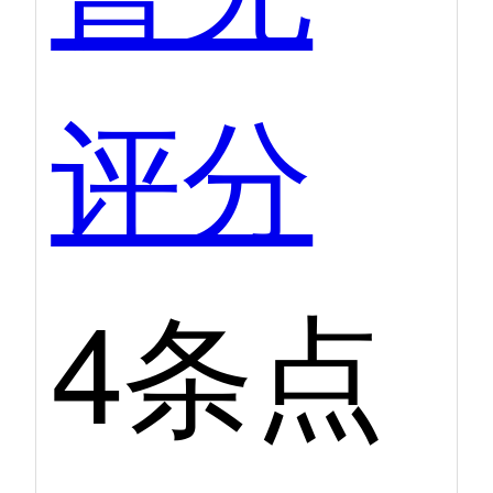
评分
4条点