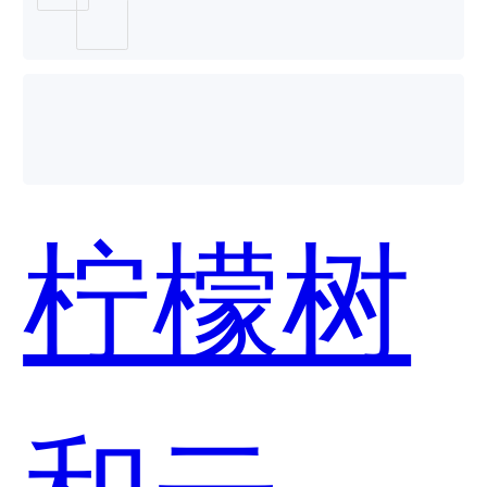
报餐哪
个好
柠檬树
用？
和云报