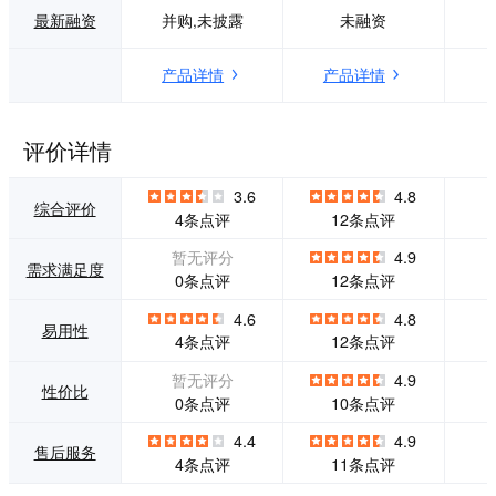
赖，同时每年为近1
象展示、多元化经
最新融资
并购,未披露
未融资
0亿人次的消费者提
营、精细化规范管
供了高品质的餐饮
理、员工满意度提
产品详情
产品详情
服务体验。
升等。"
评价详情
3.6
4.8
综合评价
4条点评
12条点评
暂无评分
4.9
需求满足度
0条点评
12条点评
4.6
4.8
易用性
4条点评
12条点评
暂无评分
4.9
性价比
0条点评
10条点评
4.4
4.9
售后服务
4条点评
11条点评