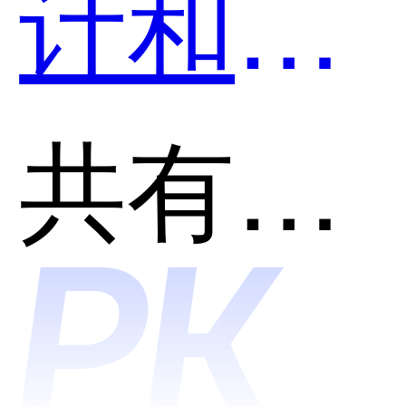
计和
平台哪
Alexa
共有分类：SEO搜索引擎优化
个好
排名优