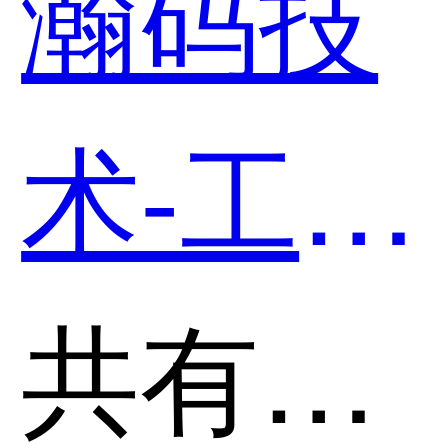
瀚码技
用？
术-工业
低代码
共有分类：低代码开发平台