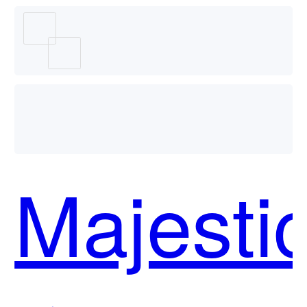
技术-工
业低代
Majesti
码平台