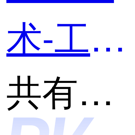
术-工业
低代码
共有分类：低代码开发平台