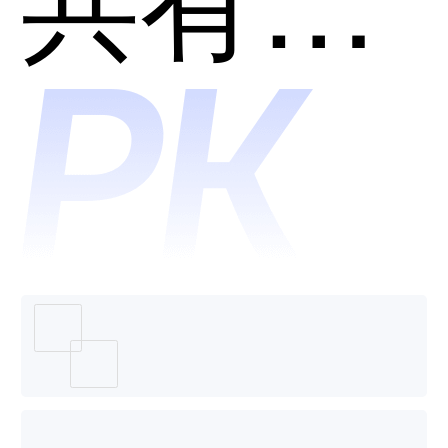
用？
平台和
飞椽云-