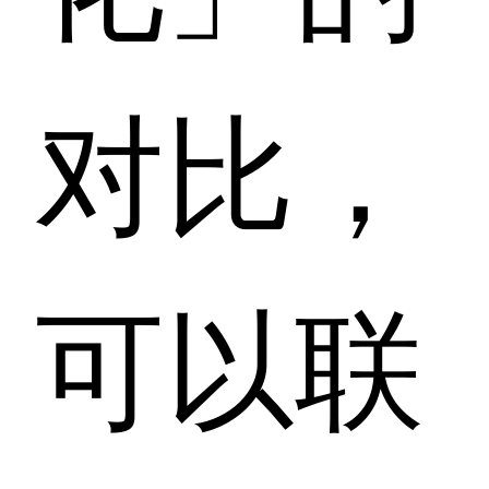
对比，
可以联