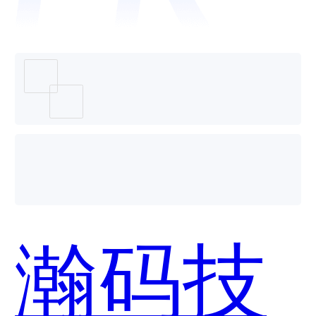
用？
瀚码技