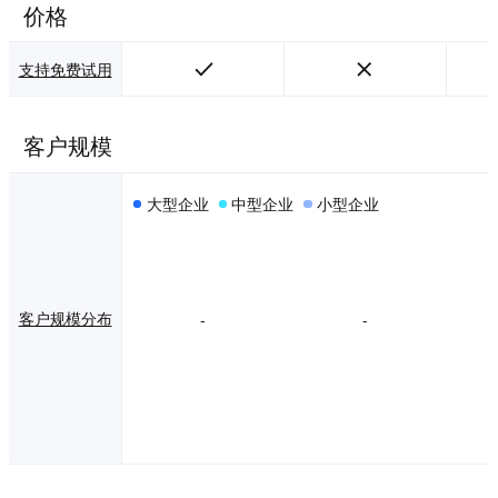
价格
支持免费试用
客户规模
大型企业
中型企业
小型企业
客户规模分布
-
-