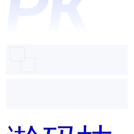
平台和
代塔哪
个好