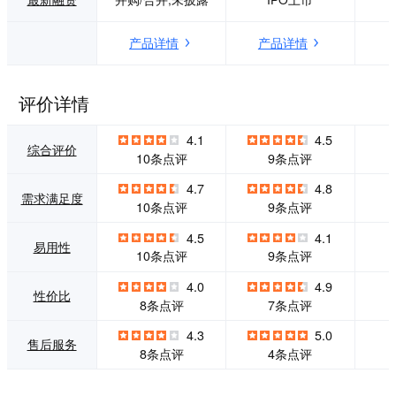
摄影师资源，每天
st建立了主页，用
有来自全球各地的
图片营销旗下的产
产品详情
产品详情
摄影创作者在图虫
品和服务。
发布摄影、视频作
品。作为版权素材
交易平台（图虫创
评价详情
意和图虫Premiu
m），代理了全球
4.1
4.5
超过300家资源方
综合评价
10条点评
9条点评
的视觉版权资源，
满足各类场景视觉
4.7
4.8
需求满足度
营销需求。2020年
10条点评
9条点评
6月，图虫与Adobe
正式达成战略合
4.5
4.1
易用性
作，成为其旗下创
10条点评
9条点评
意内容素材库 Ado
be Stock 中国独家
4.0
4.9
性价比
合作伙伴。
8条点评
7条点评
4.3
5.0
售后服务
8条点评
4条点评