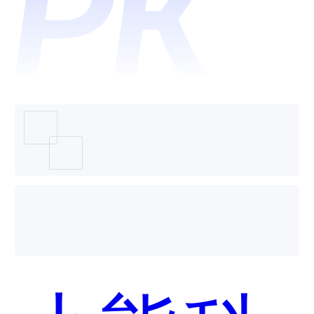
哪个好
用？