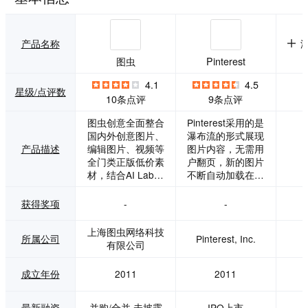
产品名称
图虫
Pinterest
4.1
4.5
星级/点评数
10条点评
9条点评
图虫创意全面整合
Pinterest采用的是
国内外创意图片、
瀑布流的形式展现
产品描述
编辑图片、视频等
图片内容，无需用
全门类正版低价素
户翻页，新的图片
材，结合AI Lab技
不断自动加载在页
术优势，专注于为
面底端，让用户不
新媒体、设计、广
断的发现新的图
获得奖项
-
-
告、各类垂直行业
片。Pinterest堪称
及个人用户提供内
图片版的Twitter，
上海图虫网络科技
所属公司
Pinterest, Inc.
容服务解决方案。
网民可以将感兴趣
有限公司
作为图虫旗下摄影
的图片在Pinterest
师分享交流社区和
保存，其他网友可
成立年份
2011
2011
成长平台图虫社区
以关注，也可以转
现拥有2000万注册
发图片。索尼等许
用户，800万全球
多公司也在Pintere
最新融资
并购/合并,未披露
IPO上市