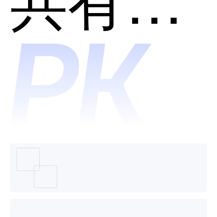
用？
笨鸟社
交-智能