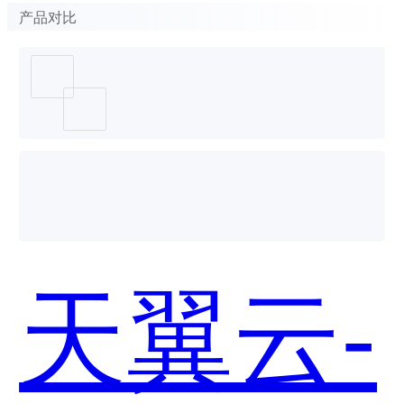
产品对比
天翼云-