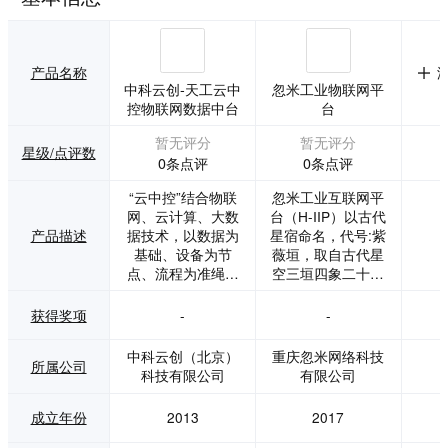
产品名称
中科云创-天工云中
忽米工业物联网平
控物联网数据中台
台
暂无评分
暂无评分
星级/点评数
0条点评
0条点评
“云中控”结合物联
忽米工业互联网平
网、云计算、大数
台（H-IIP）以古代
产品描述
据技术，以数据为
星宿命名，代号:紫
基础、设备为节
薇垣，取自古代星
点、流程为准绳、
空三垣四象二十八
人员为中心，综合
宿中的三垣。忽米
运用物联网、语音
工业互联网平台包
获得奖项
-
-
识别、图像识别、
含忽米工业物联网
机器学习、AR等多
平台（H-ITP,玄
中科云创（北京）
重庆忽米网络科技
所属公司
项最新科技搭建
戈），忽米工业大
科技有限公司
有限公司
的“云中控”工业物
数据平台（H-BDP,
联网设备健康管理
太乙），忽米工业
成立年份
2013
2017
SaaS服务平台，为
应用商店（H-IA
工业企业设备全生
S，阁道），忽米