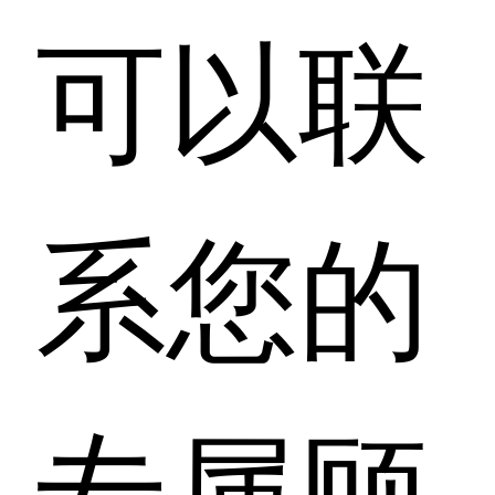
可以联
系您的
专属顾