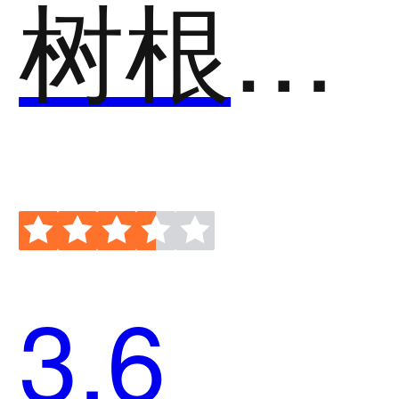
树根互联
3.6