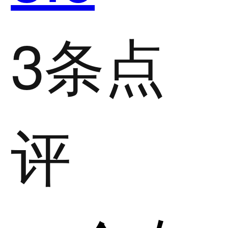
3条点
评