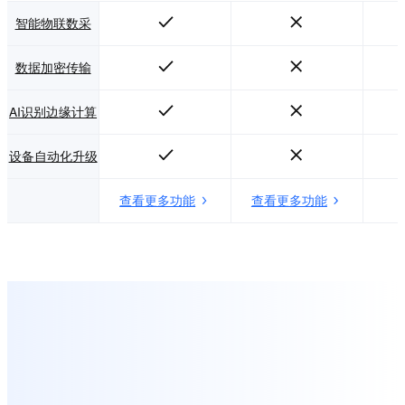
应商联盟的理事单
管理决策优化 3.面
位。
向社会生产资源配
智能物联数采
置与协同 4.面向产
品生命周期的管理
数据加密传输
与服务优化
AI识别边缘计算
设备自动化升级
查看更多功能
查看更多功能