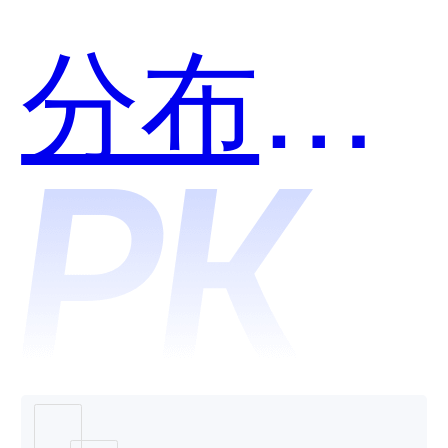
分布式
融合数