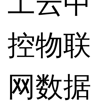
工云中
控物联
网数据