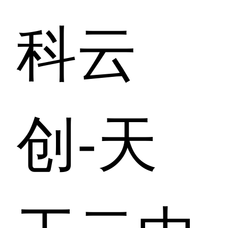
科云
创-天