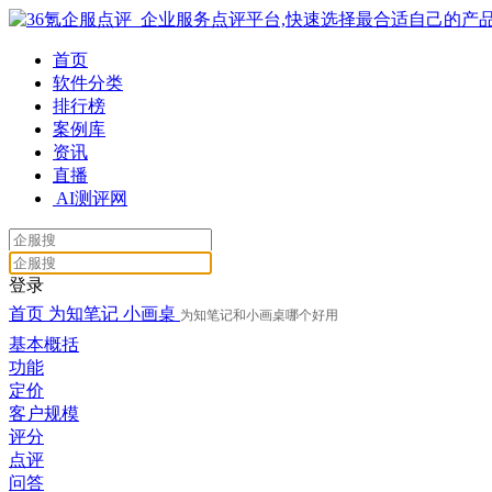
首页
软件分类
排行榜
案例库
资讯
直播
AI测评网
登录
首页
为知笔记
小画桌
为知笔记和小画桌哪个好用
基本概括
功能
定价
客户规模
评分
点评
问答