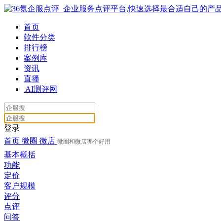
首页
软件分类
排行榜
案例库
资讯
直播
AI测评网
登录
首页
微圈
微店
微圈和微店哪个好用
基本概括
功能
定价
客户规模
评分
点评
问答