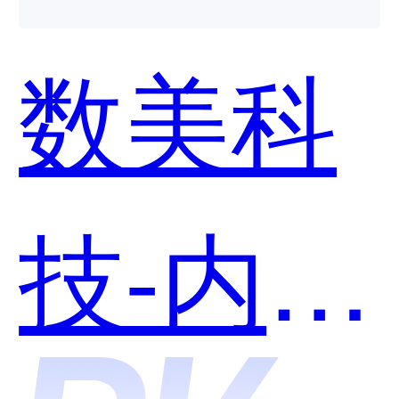
数美科
技-内容