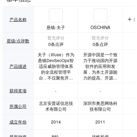
产品名称
悬镜-夫子
OSCHINA
暂无评分
暂无评分
星级/点评数
0条点评
0条点评
夫子（Xfuse）作为
开源中国是一个致
悬镜DevSecOps智
力于推动国内开源
产品描述
适应威胁管理体系
软件的应用和发
的全流程管理平
展，为本土开源能
台，不仅聚焦开发
力的提高、开源生
早期需求分析、架
态环境的优化提供
构设计阶段的威胁
长期推进的平台，
获得奖项
-
-
建模，还重点解决
由开源软件库、代
当下软件应用漏洞
码分享、资讯、协
北京安普诺信息技
深圳市奥思网络科
所属公司
管理中普遍存在的
作翻译、讨论区和
术有限公司
技有限公司
漏洞发现能力孤
博客等几大频道内
立、漏洞管理难闭
容组成，为IT开发
成立年份
2014
2011
环、开发流程难管
者提供了一个发
控等核心痛点问
现、使用、并交流
题。它的核心定位
开源技术的平台。
最新融资
B轮,
战略投资