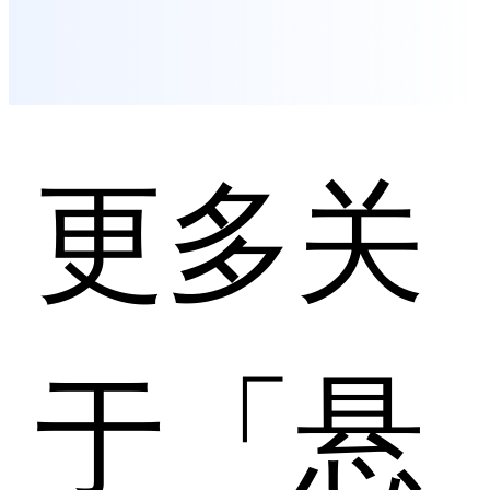
更多关
于「悬