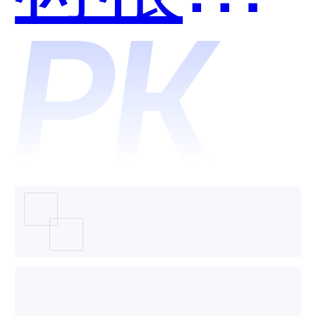
联哪个
好用？