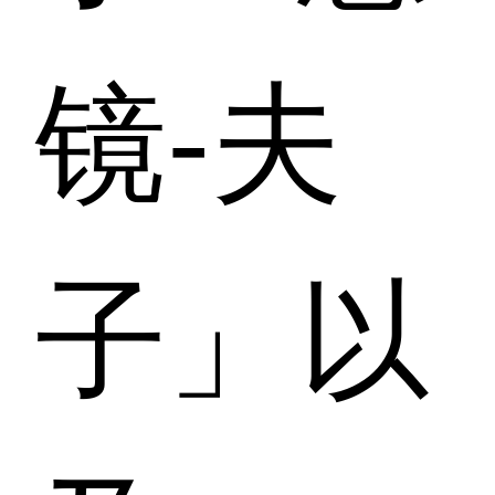
镜-夫
子」以