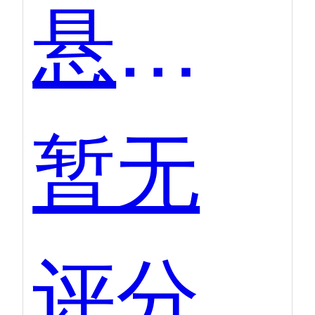
悬镜-夫子
暂无
评分