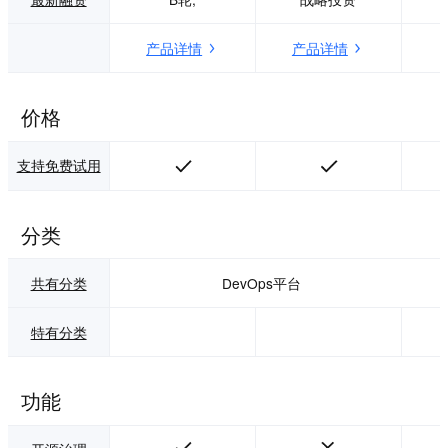
是从开发源头开始
旗下产品码云，为
将专家团队的安全
中国广大开发者提
产品详情
产品详情
能力持续赋能给传
供团队协作、源码
统IT项目人员，使
托管、代码质量分
安全思想注入DevS
析、代码评审、测
ecOps/SDL全生命
试、代码演示平台
价格
周期，帮助企业组
等功能。
织流程化、自动
支持免费试用
化、持续化地保障
业务安全。
分类
共有分类
DevOps平台
特有分类
功能