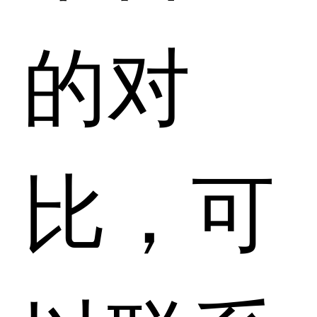
的对
比，可