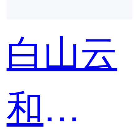
白山云
和