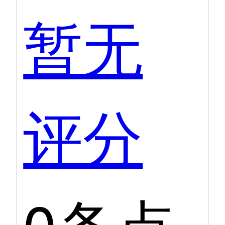
暂无
评分
0条点