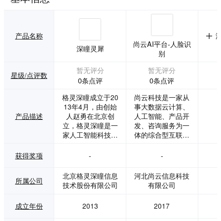
产品名称
尚云AI平台-人脸识
深瞳灵犀
别
暂无评分
暂无评分
星级/点评数
0条点评
0条点评
格灵深瞳成立于20
尚云科技是一家从
13年4月，由创始
事大数据云计算、
产品描述
人赵勇在北京创
人工智能、产品开
立，格灵深瞳是一
发、咨询服务为一
家人工智能科技公
体的综合型互联网
司，专注于把先进
科技公司。 尚云AI
的人工智能和大数
为用户提供优质的
获得奖项
-
-
据技术转化为智能
计算机视觉，自然
的产品和服务，针
语言处理和数据服
北京格灵深瞳信息
河北尚云信息科技
所属公司
对客户不同的场景
务，涵盖图片和视
技术股份有限公司
有限公司
需求提供应用软
频处理，主打人脸
件、智能传感器以
识别。应用基于caff
成立年份
2013
2017
及云服务等。目
e框架和海量数据训
前，格灵深瞳的客
练的主流算法，算