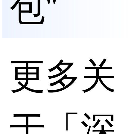
包"
更多关
于「深