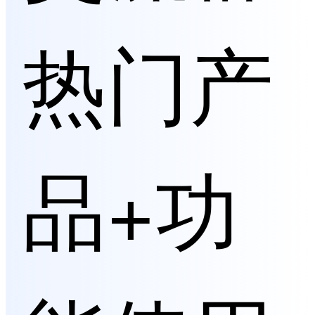
热门产
品+功