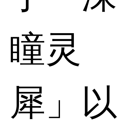
瞳灵
犀」以