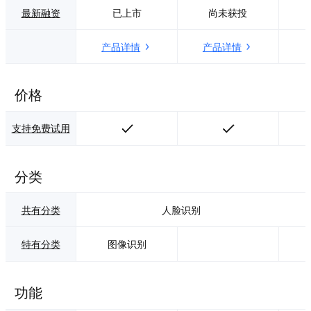
户已经覆盖安防、
法识别准确率高。
最新融资
已上市
尚未获投
交通、金融、零售
提供企业级稳定、
等多个行业。
精确的大流量服
产品详情
产品详情
务，支持毫秒级的
识别响应能力、弹
性灵活的高并发。
功能灵活简单易
价格
用，可对SDK进行
二次开发，灵活调
支持免费试用
整业务代码，实现
多重业务功能。 尚
云AI以"科技与应用
创新驱动发展"为使
分类
命，坚持"客户第
一、诚信、激情、
拥抱变化"的价值
共有分类
人脸识别
观，坚信科技引领
未来，帮助企业开
特有分类
图像识别
启智能化发展道
路。
功能