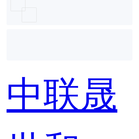
Face+
个好
中联晟
用？