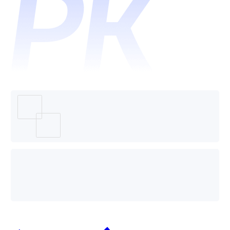
瞳灵犀
哪个好
用？