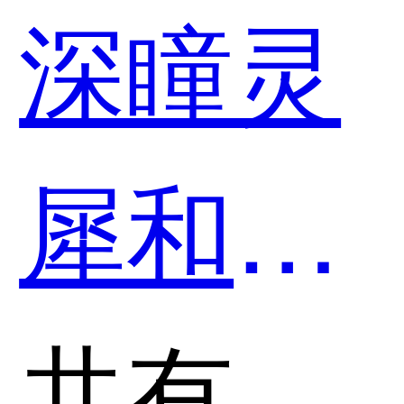
深瞳灵
犀和滴
滴AI开
共有分类：人脸识别