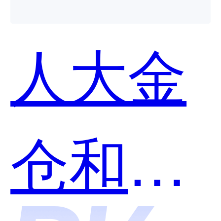
用？
人大金
仓和深