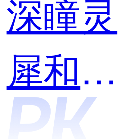
深瞳灵
犀和拓
尔思哪