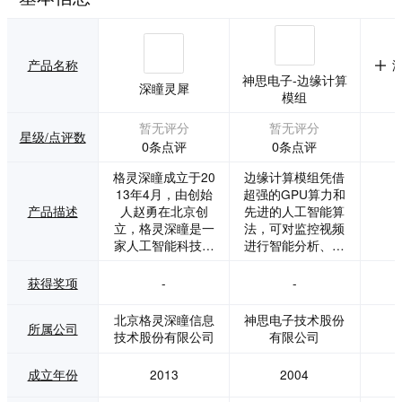
产品名称
神思电子-边缘计算
深瞳灵犀
模组
暂无评分
暂无评分
星级/点评数
0条点评
0条点评
格灵深瞳成立于20
边缘计算模组凭借
13年4月，由创始
超强的GPU算力和
产品描述
人赵勇在北京创
先进的人工智能算
立，格灵深瞳是一
法，可对监控视频
家人工智能科技公
进行智能分析、主
司，专注于把先进
动告警，依托5G模
的人工智能和大数
块，可将告警视频
获得奖项
-
-
据技术转化为智能
流低延迟、高速度
的产品和服务，针
传输至视频告警平
北京格灵深瞳信息
神思电子技术股份
所属公司
对客户不同的场景
台，在加快5G场景
技术股份有限公司
有限公司
需求提供应用软
落地应用的同时，
件、智能传感器以
赋能传统被动监控
成立年份
2013
2004
及云服务等。目
转为主动防控，极
前，格灵深瞳的客
大提升监控效率和