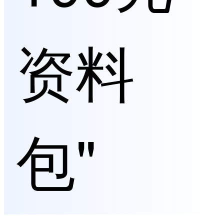
资料
包"