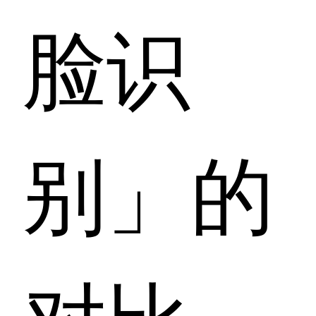
脸识
别」的
对比，