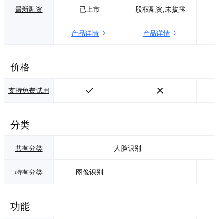
户已经覆盖安防、
防控效果。 应用场
最新融资
已上市
股权融资,未披露
交通、金融、零售
景 可广泛应用于铁
等多个行业。
路、油气管线、化
产品详情
产品详情
工园区等场景。 ·
产品特点 超强算
力：算力强大，支
持工程车辆识别、
价格
人员入侵、人员聚
集等目标检测算
支持免费试用
法。 灵活部署：体
积小、功耗低，模
块化设计，部署灵
活，可重复利旧原
分类
有摄像机快速完成
智能化升级和改
造。 边缘计算：前
共有分类
人脸识别
端对视频数据实时
处理，减少传送到
特有分类
图像识别
中心的数据，降低
对网络带宽的需
求。 云台联动：支
持与云台摄像机控
功能
制和联动，针对专