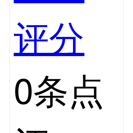
评分
0条点