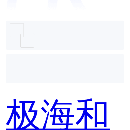
个好
用？
极海和