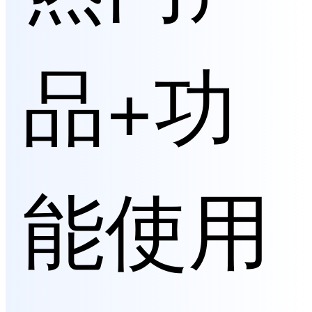
品+功
能使用