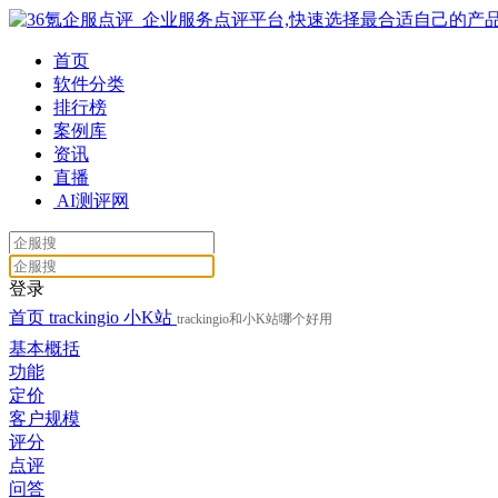
首页
软件分类
排行榜
案例库
资讯
直播
AI测评网
登录
首页
trackingio
小K站
trackingio和小K站哪个好用
基本概括
功能
定价
客户规模
评分
点评
问答