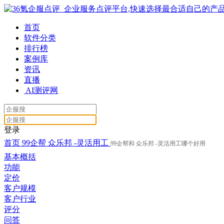
首页
软件分类
排行榜
案例库
资讯
直播
AI测评网
登录
首页
99企帮
众乐邦 -灵活用工
99企帮和 众乐邦 -灵活用工哪个好用
基本概括
功能
定价
客户规模
客户行业
评分
问答