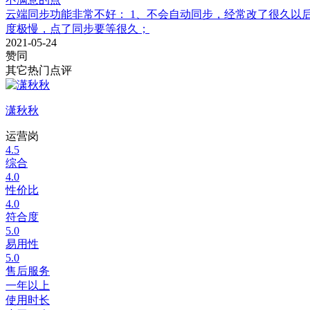
云端同步功能非常不好： 1、不会自动同步，经常改了很久以
度极慢，点了同步要等很久；
2021-05-24
赞同
其它热门点评
潇秋秋
运营岗
4.5
综合
4.0
性价比
4.0
符合度
5.0
易用性
5.0
售后服务
一年以上
使用时长