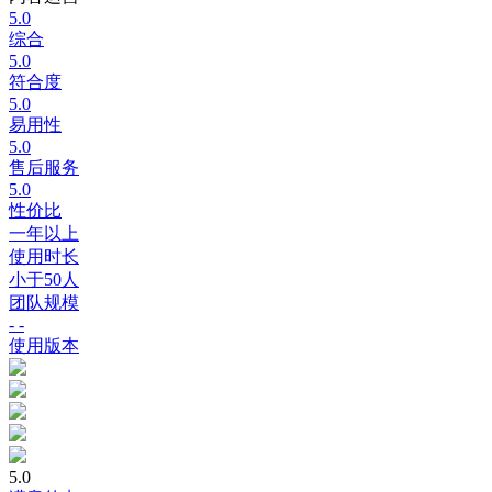
5.0
综合
5.0
符合度
5.0
易用性
5.0
售后服务
5.0
性价比
一年以上
使用时长
小于50人
团队规模
- -
使用版本
5.0