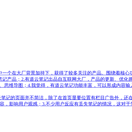
一个在大厂背景加持下，获得了较多关注的产品。围绕着核心功能
记产品；2.有道云笔记出品自互联网大厂，产品的更新、优化拥
模式、思维导图；4.我觉得，有道云笔记功能丰富，可以形成内容
云笔记的页面并不简洁，除了在首页显要位置有栏目广告外，还在
容，影响用户观感；3.不少用户反应有丢失笔记的情况，这对