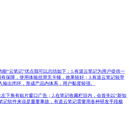
“云笔记”优点我可以总结如下：1.有道云笔记为用户提供一
有保障，使用体验丝滑无卡顿，效果较好；3.有道云笔记较早
输入输出闭环，形成产品内体系，用户黏度较强。
左下角有贴片窗口广告；2.在笔记收藏栏目内，会首先以“新知
于笔记软件来说是重要事故，有道云笔记需要用各种研发手段极