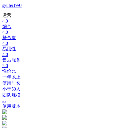
syufei1997
运营
4.0
综合
4.0
符合度
4.0
易用性
4.0
售后服务
5.0
性价比
一年以上
使用时长
小于50人
团队规模
- -
使用版本