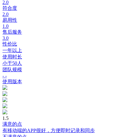
2.0
符合度
2.0
易用性
1.0
售后服务
3.0
性价比
一年以上
使用时长
小于50人
团队规模
- -
使用版本
1.5
满意的点
有移动端的APP很好，方便即时记录和同步
不满意的点