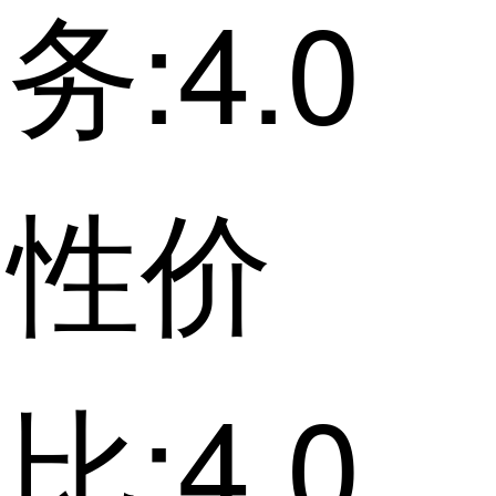
务:4.0
性价
比:4.0