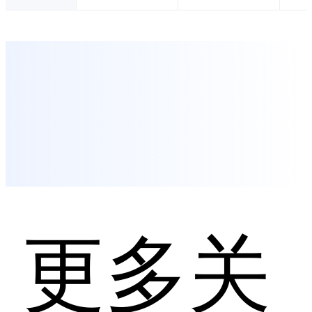
容都连接在一个地
方，利益相关者可
以在上下文中查看
数据并360度使
用。 3、规划 明智
地定义和执行弹性
产品和服务战略，
利用市场机会。 E
NOVIA规划组合将
每个产品或服务组
合定义与其产品计
划联系起来。这种
连接为企业提供了
快速响应不断变化
的市场趋势的灵活
性，同时保持了从
更多关
需求到交付的清晰
可追溯性。通过在3
DEXPERIENCE平
台上进行适当的规
划，可以更自信地
实现开发和产品成
本目标。将计划和