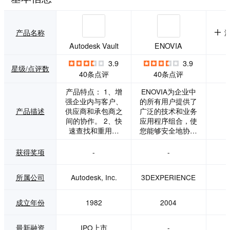
产品名称
Autodesk Vault
ENOVIA
3.9
3.9
星级/点评数
40条点评
40条点评
产品特点： 1、增
ENOVIA为企业中
强企业内与客户、
的所有用户提供了
产品描述
供应商和承包商之
广泛的技术和业务
间的协作。 2、快
应用程序组合，使
速查找和重用数
您能够安全地协作
据，无需从头开
和创新，共同构建
始。 3、在工作时
和执行一个成功的
获得奖项
-
-
自动跟踪更改、修
计划——一个灵活
订和设计历史。 报
的计划，允许持续
所属公司
Autodesk, Inc.
3DEXPERIENCE
告：查看每个产品
优化、实时进度跟
和版本的使用人数
踪和遵守标准和法
以及总体使用频率
规，将市场机会转
成立年份
1982
2004
的汇总摘要。 支持
化为市场优势。 产
和采用服务：8x5
品功能： 1、虚拟
最新融资
IPO上市
-
实时支持，在当地
产品开发 通过将机