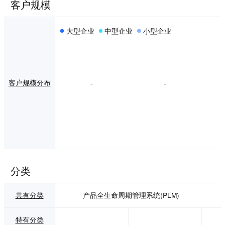
协作与智能 跨组织
客户规模
职能部门连接人
员、想法、数据和
大型企业
中型企业
小型企业
流程，以推动业务
创新。 ENOVIA Co
llaboration and Int
elligence portfolio
通过结构化协作和
治理将价值网络中
客户规模分布
-
-
的每个人联系起
来，以共享知识、
提高生产力、提高
质量和降低成本。
该投资组合为各种
规模的企业提供了
一种打破部门间孤
立局面的方法，消
除了沟通工具的拼
分类
凑。在一个单一、
包容的环境中，团
队聚在一起创新想
共有分类
产品全生命周期管理系统(PLM)
法，然后创建任务
和项目计划，将其
特有分类
付诸实践。所有内