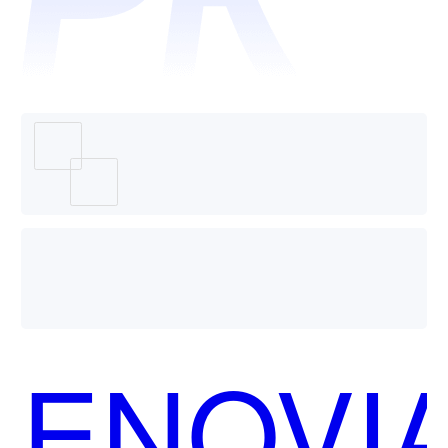
用？
ENOVI