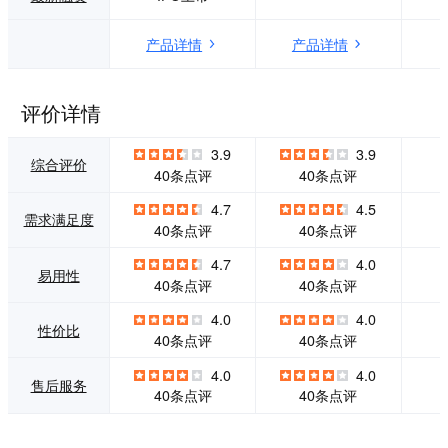
工作时间内联系 Au
械、电气、系统和
todesk 专家寻求帮
软件设计连接到单
产品详情
产品详情
助。 管理和安全：
一、整体的产品定
1、双重验证：为用
义中，实现变革性
户帐户进一步加强
创新。 ENOVIA虚
评价详情
安全性。 2、批量
拟产品开发组合使
导入和分配：上传 .
公司能够经济高效
csv 文件，一次性
地设计和制造产
3.9
3.9
综合评价
添加和分配大量用
品。多学科、整体
40条点评
40条点评
户。 协作： 1、Dri
的产品定义提供了
ve：安全地存储、
跨价值网络的高效
4.7
4.5
需求满足度
预览和共享设计数
实时协作，使各种
40条点评
40条点评
据。 2、共享视
规模和行业的公司
图：快速、安全地
都能够转变创新流
4.7
4.0
易用性
与利益相关方共享
程，缩短设计周
40条点评
40条点评
工作。
期。使用已配置的
虚拟产品定义，团
4.0
4.0
性价比
队可以更灵活地探
40条点评
40条点评
索和交付满足不断
4.0
4.0
变化的客户偏好的
售后服务
产品变体。将整个
40条点评
40条点评
价值网络与创新过
程联系起来。 2、