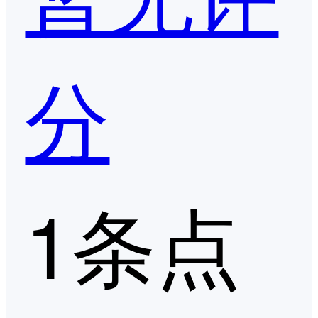
分
1条点