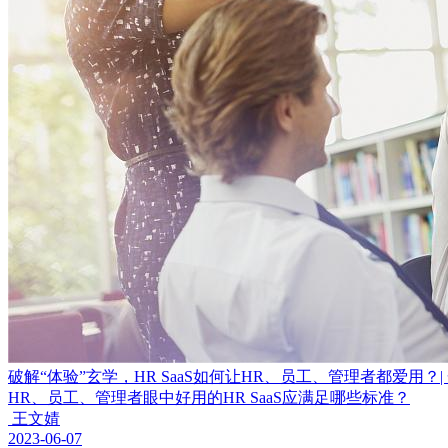
破解“体验”玄学，HR SaaS如何让HR、员工、管理者都爱用？|
HR、员工、管理者眼中好用的HR SaaS应满足哪些标准？
王文婧
2023-06-07