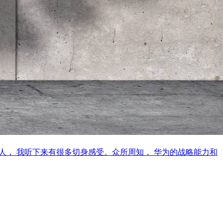
为人， 我听下来有很多切身感受。众所周知， 华为的战略能力和