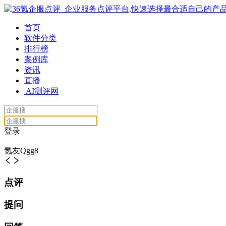
首页
软件分类
排行榜
案例库
资讯
直播
AI测评网
登录
氪友Qgg8
点评
提问