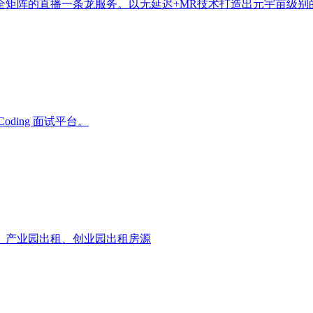
全矩阵的直播一条龙服务。以无延迟+MR技术打造出元宇亩级别
ing 面试平台。
、产业园出租、创业园出租房源