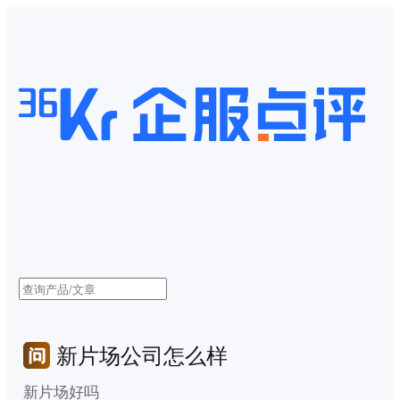
新片场公司怎么样
新片场好吗