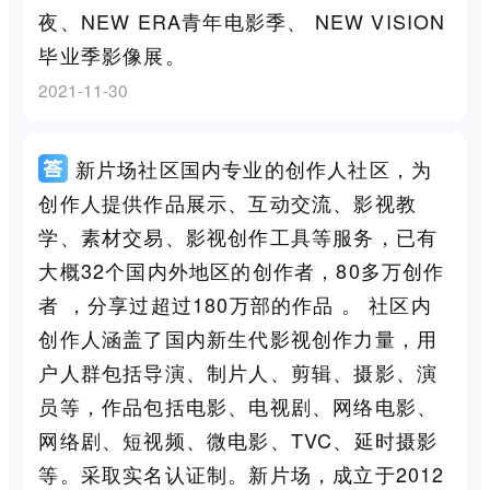
夜、NEW ERA青年电影季、 NEW VISION
毕业季影像展。
2021-11-30
新片场社区国内专业的创作人社区，为
创作人提供作品展示、互动交流、影视教
学、素材交易、影视创作工具等服务，已有
大概32个国内外地区的创作者，80多万创作
者 ，分享过超过180万部的作品 。 社区内
创作人涵盖了国内新生代影视创作力量，用
户人群包括导演、制片人、剪辑、摄影、演
员等，作品包括电影、电视剧、网络电影、
网络剧、短视频、微电影、TVC、延时摄影
等。采取实名认证制。新片场，成立于2012