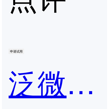
申请试用
泛微OA