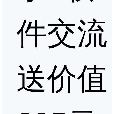
件交流
送价值