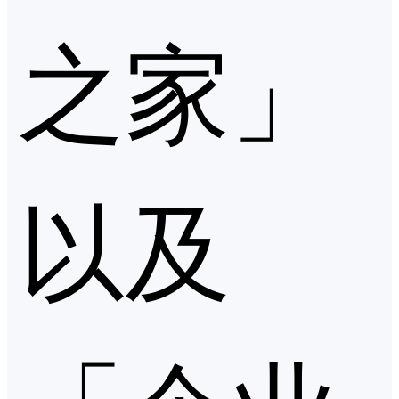
之家」
以及