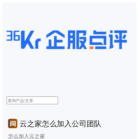
云之家怎么加入公司团队
怎么加入云之家