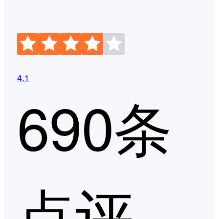
4.1
690条
点评