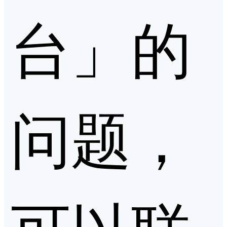
台」的
问题，
可以联