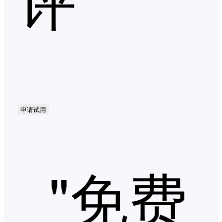
申请试用
"免费