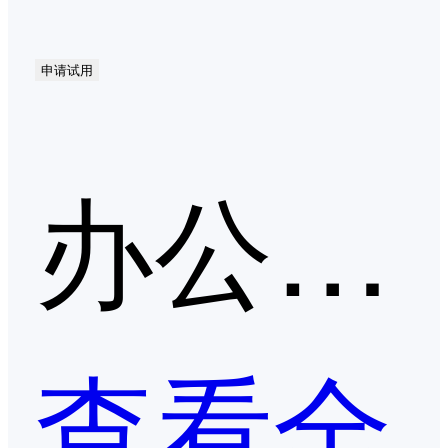
申请试用
办公自动化（OA）第二季度口碑产品
查看全