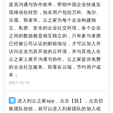
提高沟通与协作效率，帮助中国企业快速实
现移动化转型，知名用户包括万科、海尔、
乐视、韩束等。云之家为每个企业构建独
立、私密、安全的企业社交环境，各个企业
之间的数据都是相互独立的，只有参与者拥
已经被公司认证的邮箱地址，才可以加入并
访问企业为其开放的云环境，并与其他人在
云之家上展开沟通与协作。云之家提供免费
的企业社交服务。部署在云端，节约用户成
本；
2021-12-19
进入到云之家app，点击【我】，点击切
换团队按钮，就可以进入到新团队的加入或