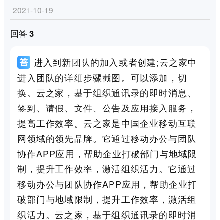
2021-10-19
回答 3
进入到新团队的加入或者创建;云之家中
进入团队的详细步骤截图。可以添加，切
换。云之家，基于组织通讯录的即时消息、
签到、请假、文件、公告及应用接入服务，
提高工作效率。云之家是中国企业移动互联
网领域的领先品牌。它通过移动办公与团队
协作APP应用，帮助企业打破部门与地域限
制，提升工作效率，激活组织活力。它通过
移动办公与团队协作APP应用，帮助企业打
破部门与地域限制，提升工作效率，激活组
织活力。云之家，基于组织通讯录的即时消