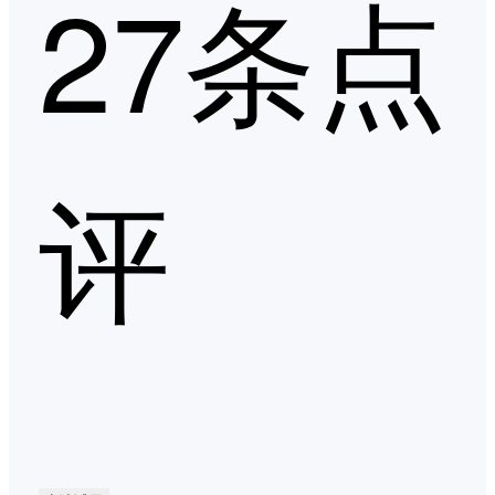
27条点
评