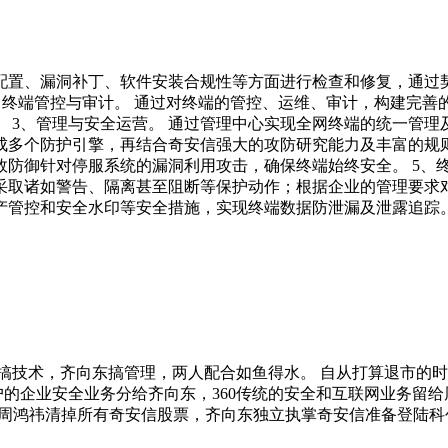
全配置、漏洞补丁、软件安装合规性等方面进行检查和修复，通
2、终端管控与审计。 通过对终端的管控、运维、审计，构建完
 3、管理与安全运营。 通过管理中心实现全网终端的统一管
集成多个防护引擎，再结合奇安信强大的攻防研究能力及丰富的
防御针对停服系统的漏洞利用攻击，确保终端始终安全。 5、
采取诸如警告、隔离甚至阻断等保护动作；根据企业的管理要求
产管控和安全水印等安全措施，实现终端数据防泄漏及泄露追踪
搞技术，齐向东搞管理，两人配合如鱼得水。 自从打算退市的时
的企业安全业务分给齐向东，360传统的安全和互联网业务留给周
亿元。周鸿祎清掉所有奇安信股票，齐向东独立执掌奇安信准备登陆