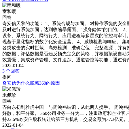
宦和暖
回答
奇安信天擎的功能： 1、系统合规与加固。 对操作系统的安
及时进行系统加固，达到收缩暴露面、“强身健体”的目的。 
设备、系统行为、网络行为、应用进程等多层次的管控与审计。
现基于量化指标的数字化安全运营。 4、威胁检测与响应。 
各类攻击的实时拦截、高效检测、准确定位、完整溯源，并有效
的数据，评估数据是否违反预先定义的策略，并根据预设自动
效震慑，集成资产管理、文件追踪、通道管控等功能，通过资
2022-01-04
3 个回答
提问
奇安信为什么脱离360的原因
米佩珍
回答
齐向东初到雅虎中国，与周鸿祎结识，从此两人携手。 周鸿祎
好散，和平分家。 360公司业务一分为二，注重政府和企业客户
持22.6%奇安信股权转让给第三方机构，交易金额为37.3
2022-01-04