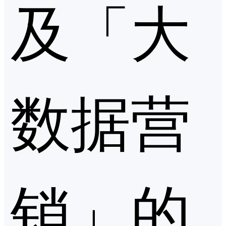
及「大
数据营
销」的