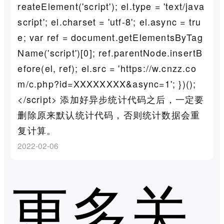
reateElement('script'); el.type = 'text/java
script'; el.charset = 'utf-8'; el.async = tru
e; var ref = document.getElementsByTag
Name('script')[0]; ref.parentNode.insertB
efore(el, ref); el.src = 'https://w.cnzz.co
m/c.php?id=XXXXXXXX&async=1'; })();
</script> 添加好异步统计代码之后，一定要
删除原来默认统计代码，否则统计数据会重
复计算。
2022-02-06
更多关