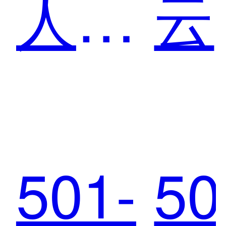
人寿
云
IT服
德
501-
50
务管
快