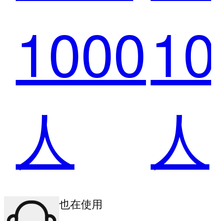
1000
10
理平
I
人
人
台项
户
其他商户也在使用