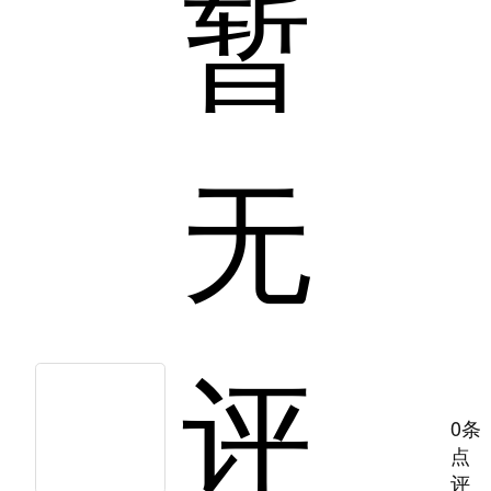
暂
无
评
0条
点
评