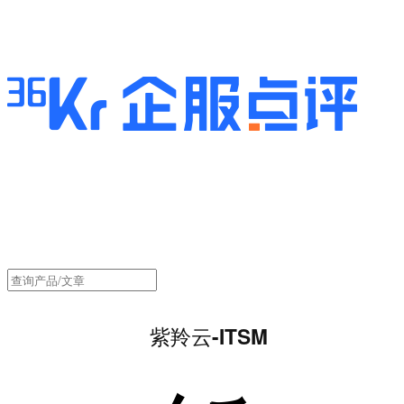
紫羚云-ITSM