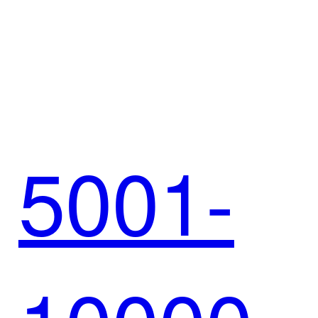
特斯邦
5001-
威赋能