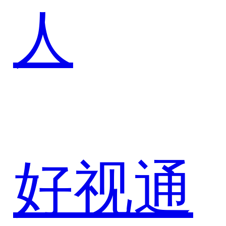
人
发展生
态
好视通