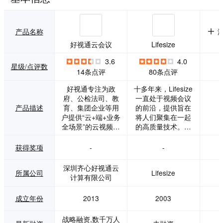
产品名称
好视通云会议
Lifesize
3.6
4.0
星级/点评数
14条点评
80条点评
好视通专注为政
十多年来，Lifesize
府、公检法司、教
一直处于视频会议
产品描述
育、集团企业等用
的前沿，提供旨在
户提供“云+端+业务
将人们聚集在一起
全场景”的云视频解
的高质量技术。我
决方案，连续三年
们的云会议解决方
问鼎国内云视频市
案为每个音频、网
获得奖项
-
-
场占有率第一（数
络和视频会议用例
据来源IDC调研报
提供无与伦比的易
深圳齐心好视通云
所属公司
Lifesize
告），拥有工信部
用性和卓越的品
计算有限公司
多方通信服务牌照
质。我们将集成
及行业最全资质。
的、一流的基于云
成立年份
2013
2003
好视通云视频采
的会议体验与屡获
用“AVC及SVC混合
殊荣的云就绪会议
战略融资,数千万人
双引擎”、Super SV
室系统相结合，让