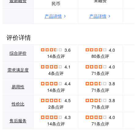
最新融资
未融资
民币
C智能超分算法、
您可以随时随地通
夜莺™及灵犀™算
过任何设备连接到
产品详情
产品详情
法等云视频核心技
任何人。这是一次
术，音视频效果优
与众不同的会议体
异，并支持智能硬
验。 功能特性：
件终端、手机、电
1、用于智能协作的
评价详情
脑、平板等多平台
智能设备 将我们创
应用。好视通云视
新的、易于使用的
3.6
4.0
频已经实现国产芯
视频会议硬件与我
综合评价
14条点评
80条点评
片、国产操作系
们屡获殊荣的基于
统、国密算法从硬
云的视频会议应用
4.1
4.0
件到软件完全国产
程序相结合，在几
需求满足度
4条点评
71条点评
化，可满足企业及
秒钟内将任何空间
政府部门信息化系
变成视频会议室。
4.4
3.8
统安全性、先进
我们的Gartner认可
易用性
14条点评
71条点评
性、实用性、集成
的会议解决方案专
性、扩展性、灵活
为即插即用的简单
4.5
3.8
性、可靠性的需
性而构建，旨在将
性价比
2条点评
71条点评
求。同时好视通作
您与您的团队或客
为SaaS型视频会议
户联系起来，然后
4.3
4.0
售后服务
厂家，完整开放了
让您摆脱困境。
14条点评
71条点评
云视频的PaaS能
2、连接到任何视频
力，基于“云+端+业
会议应用程序或服