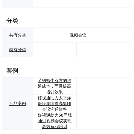
务数十万企业用户
空间的完全集成的
及数千万个人用
解决方案提供您需
户。
要的视频、音频和
分类
内容共享质量。
4、将白板的灵活性
带入您的视频会议
共有分类
视频会议
通过数字化、保存
和与任何人在任何
地方共享实时物理
特有分类
白板内容的能力进
行跨国协作。Lifesi
ze Kaptivo Rooms
案例
与Zoom Rooms、
Cisco Touch 10、
节约师生双方的沟
Crestron Flex/AirM
通成本，而且提高
edia/Mercury和Life
培训效果
size Share原生集
好视通助力太平洋
成。
产品案例
保险集团提高集团
-
会议沟通效率
好视通助力58同城
通过视频会议实现
高效远程培训