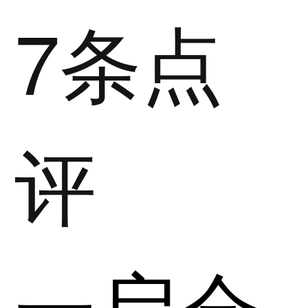
7条点
评
一启会