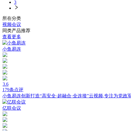
3
所在分类
视频会议
同类产品推荐
查看更多
小鱼易连
3.6
179条点评
小鱼易连创新打造“高安全·超融合·全连接”云视频,专注为党
亿联会议