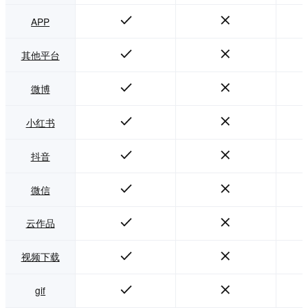
体短视频、旅行Vlo
g、产品宣传片、电
APP
商带货视频、知识
课程、口播采访、
活动记录和校园影
其他平台
视作品制作。
微博
小红书
抖音
微信
云作品
视频下载
gif