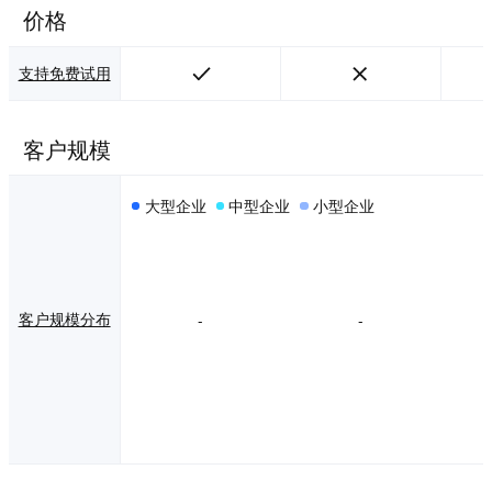
动态字幕和视频翻
价格
译。 AI音频处理：
提供音色克隆、文
字转语音、音乐与
支持免费试用
音效生成、人声美
化、降噪和人声分
离。 专业剪辑工
客户规模
具：支持多轨时间
线、关键帧、运动
跟踪、蒙版、调
大型企业
中型企业
小型企业
色、多机位剪辑及
多种格式导出。
【如何使用】 创建
项目：从官网下载
安装对应版本，新
建项目并导入视
客户规模分布
-
-
频、图片或音频素
材。 编辑内容：在
时间线上裁切素
材，添加字幕、转
场、滤镜和音乐；
需要快速成片时，
可选择AI工具并输
入创作要求。 预览