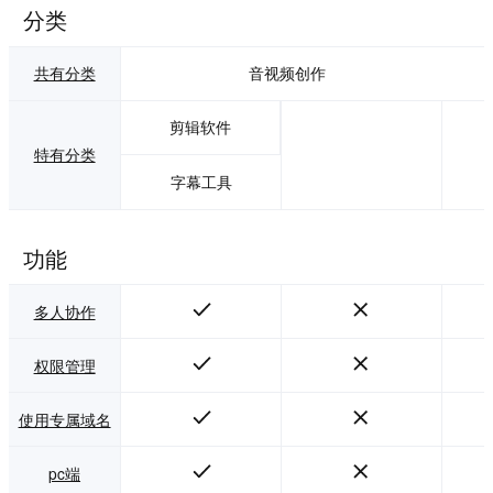
导出：检查画面、
分类
声音和字幕，选择
分辨率、帧率与格
共有分类
音视频创作
式导出，也可调整
为不同平台的画面
比例。 【主要优
剪辑软件
势】 功能完整：从
特有分类
素材整理、剪辑包
装到AI生成和导出
字幕工具
交付均可在一个软
件内完成。 易于上
手：拖放式操作、
功能
工程模板和智小喵
助手减少复杂设
置，同时保留关键
多人协作
帧、调色等进阶能
力。 跨端创作：覆
权限管理
盖Windows、mac
OS、HarmonyO
S、iOS和Androi
使用专属域名
d，适合不同设备与
创作环境。 【应用
pc端
场景】 适用于自媒