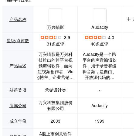
产品名称
万兴喵影
Audacity
3.9
4.0
星级/点评数
31条点评
40条点评
万兴喵影是万兴科
Audacity是一个跨
技推出的跨平台视
平台的声音编辑软
产品描述
频剪辑软件，面向
件，用于录音和编
短视频创作者、Vlo
辑音频，是自由、
g博主、企业营销人
开放源代码的软
员、教师及影视爱
件。可在Mac OS
好者。产品将时间
X、Microsoft Wind
获得奖项
营销设计类
-
线剪辑、字幕、音
ows、GNU/Linux
频处理、特效素材
和其它操作系统上
万兴科技集团股份
所属公司
Audacity
与AI生成能力整合
运作。Audacity在2
有限公司
在同一编辑环境
004年7月获选为So
中，兼顾新手易用
urceForge .net当
成立年份
2003
1999
性和进阶创作需
月最佳推荐项目，2
求，覆盖桌面端与
007年7月选多媒体
A股上市创意软件
移动端。 【主要功
类的SourceForge .