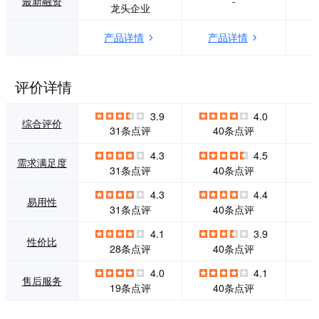
最新融资
-
龙头企业
能】 AI 生成视频：
net 2007 Communi
输入主题、关键词
ty Choice Awards
产品详情
产品详情
或文案，可生成脚
。 Audacity 最新版
本和视频，支持文
本是于2012年03月
本成片、灵感成
13日推出的2.0.0版
片、图生视频、视
本，2.0.0版源于1.
评价详情
频续写和AI绘画。
3.14，但不再是一
智小喵剪辑助手：
个Beta版，相对与
3.9
4.0
使用自然语言询问
1.2.6有很多重要的
综合评价
31条点评
40条点评
剪辑功能或描述需
改进。
求，在编辑过程中
4.3
4.5
获得操作指引和执
需求满足度
31条点评
40条点评
行帮助。 智能画面
处理：支持AI消
4.3
4.4
除、智能抠图、人
易用性
31条点评
40条点评
物背景分离、智能
打光、视频超清、
4.1
3.9
降噪、补帧和画面
性价比
28条点评
40条点评
稳定。 字幕与文字
快剪：自动识别语
4.0
4.1
售后服务
音生成字幕，可像
19条点评
40条点评
修改文稿一样删减
口播内容，并制作