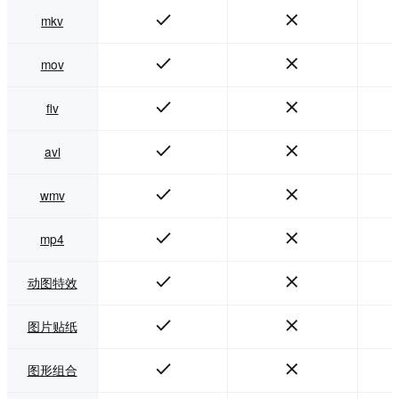
mkv
mov
flv
avl
wmv
mp4
动图特效
图片贴纸
图形组合