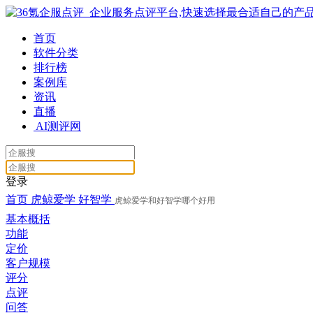
首页
软件分类
排行榜
案例库
资讯
直播
AI测评网
登录
首页
虎鲸爱学
好智学
虎鲸爱学和好智学哪个好用
基本概括
功能
定价
客户规模
评分
点评
问答