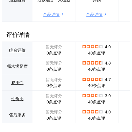
术，在启动、开
管理和协作Onshap
图、保存等常用文
e。计算机辅助设计
产品详情
产品详情
件操作，图形移
系统和计算机辅助
动、缩放、复制功
设计系统的数据都
能等操作稳定性方
将生活在一个地
面，浩辰CAD已全
方，而且永远不会
评价详情
面领先。 全面兼容
被复制到任何地
主流CAD图纸格式
方。在一个设计团
暂无评分
4.0
和操作习惯，设计
队的每个人都看到
综合评价
0条点评
40条点评
师零成本学习快速
了，在同一时刻掌
上手。内置建筑接
握CAD数据，避免
暂无评分
4.8
需求满足度
口，深度兼容主流
混乱的签出，文
0条点评
40条点评
建筑、水、暖、电
件，和覆盖对方的
等专业软件的高版
工作。作为一个完
暂无评分
4.7
易用性
本自定义对象，企
整的云产品，也消
0条点评
40条点评
业老旧版本图纸资
除了安装Onshape
源高效复用。
的麻烦，许可证代
暂无评分
3.9
性价比
码和服务器，服务
0条点评
40条点评
包，和附加的PDM
系统。
暂无评分
4.0
售后服务
0条点评
40条点评