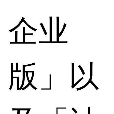
企业
版」以