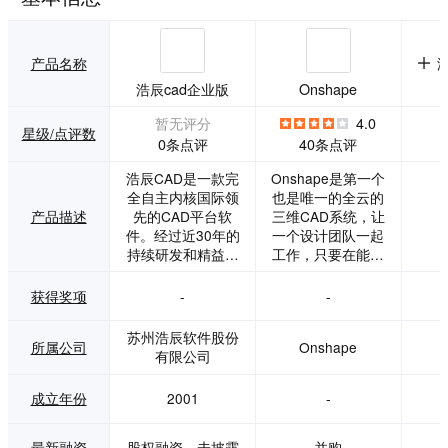
产品名称
浩辰cad企业版
Onshape
暂无评分
4.0
星级/点评数
0条点评
40条点评
浩辰CAD是一款完
Onshape是第一个
全自主内核国际领
也是唯一的全云的
产品描述
先的CAD平台软
三维CAD系统，让
件。经过近30年的
一个设计团队一起
持续研发和精益创
工作，只要在能上
新，软件关键指标
网的终端（PC、手
已达国际领先水
机、平板）打开浏
获得奖项
-
-
平，从PC软件发展
览器即可访问，不
到跨桌面应用，从
需要下载任何的安
苏州浩辰软件股份
所属公司
Onshape
单一工具到协同交
装文件，使用的永
有限公司
互，浩辰持续为用
远都是最新版本，
户创造价值。 利用
因此兼容性不会成
成立年份
2001
-
智能区域显示、分
为问题。在其核心
级内存交换和图形
打破传统的桌面安
数据自适应压缩技
装CAD模型、数据
最新融资
股权融资，未披露
并购