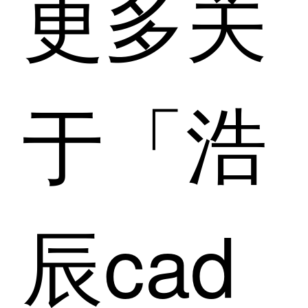
更多关
于「浩
辰cad