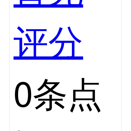
评分
0条点