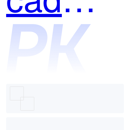
业版和
ICBI-智