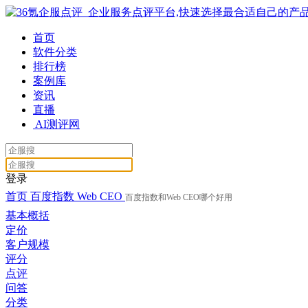
首页
软件分类
排行榜
案例库
资讯
直播
AI测评网
登录
首页
百度指数
Web CEO
百度指数和Web CEO哪个好用
基本概括
定价
客户规模
评分
点评
问答
分类