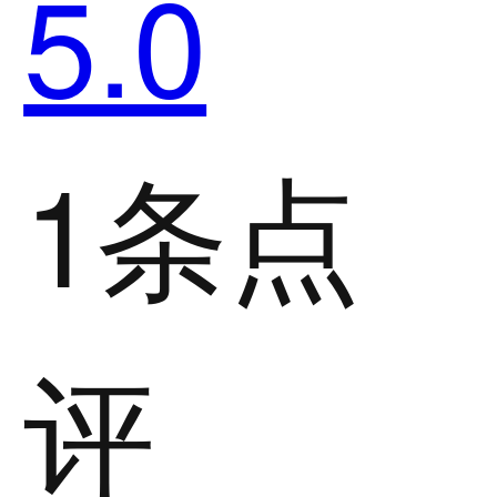
5.0
1条点
评