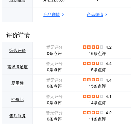
大屏等。、产品优
势： · 海量方案 内
产品详情
产品详情
置海量成功的活动
方案 一键领取，不
限次数使用。 · 在
线支付 商品下单可
评价详情
在线支付 提前锁定
客户，提升转化率 ·
暂无评分
4.2
分销功能 每个人都
综合评价
0条点评
16条点评
是分销合伙人 邀请
好友可获得现金奖
暂无评分
4.4
需求满足度
励 · 实时奖励 奖励
0条点评
15条点评
实时打款至微信钱
包 大大刺激活动传
暂无评分
4.4
易用性
播扩散 · 一键导航
0条点评
15条点评
门店地址一键导航
到店 线上锁定，线
暂无评分
4.1
性价比
下到店核销
0条点评
14条点评
暂无评分
4.2
售后服务
0条点评
11条点评