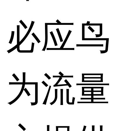
必应鸟
为流量