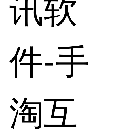
讯软
件-手
淘互