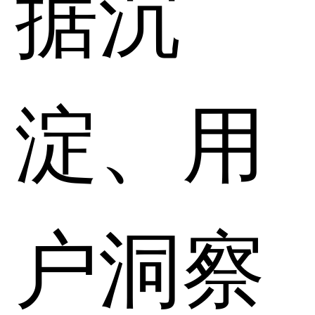
据沉
淀、用
户洞察