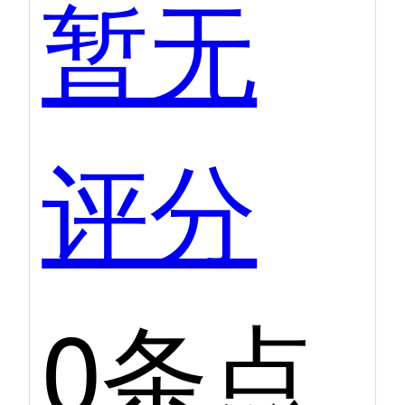
暂无
评分
0条点