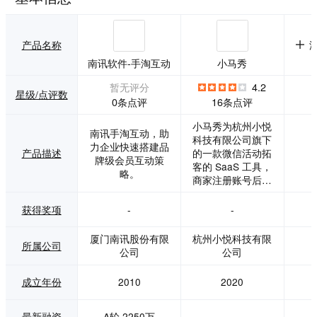
产品名称
南讯软件-手淘互动
小马秀
暂无评分
4.2
星级/点评数
0条点评
16条点评
小马秀为杭州小悦
南讯手淘互动，助
科技有限公司旗下
力企业快速搭建品
产品描述
的一款微信活动拓
牌级会员互动策
客的 SaaS 工具，
略。
商家注册账号后只
需10分钟即可创建
出微信活动链接。
获得奖项
-
-
其中活动方案有红
包拓客、经典拼
厦门南讯股份有限
杭州小悦科技有限
所属公司
团，阶梯拼团，集
公司
公司
赞，点亮、秒杀，
全民投票，红包拼
成立年份
2010
2020
多多，二级红包分
销、锦鲤盲盒、砸
金蛋、可视化数据
最新融资
A轮,2250万
-