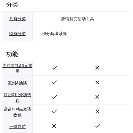
分类
共有分类
营销裂变活动工具
特有分类
积分商城系统
功能
关注有礼&0元试
用
签到&抽奖
拼团&积分加钱
购
邀请打榜&邀请
收藏
一键导航