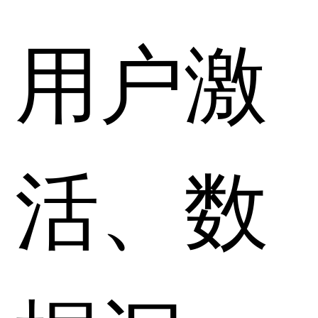
用户激
活、数