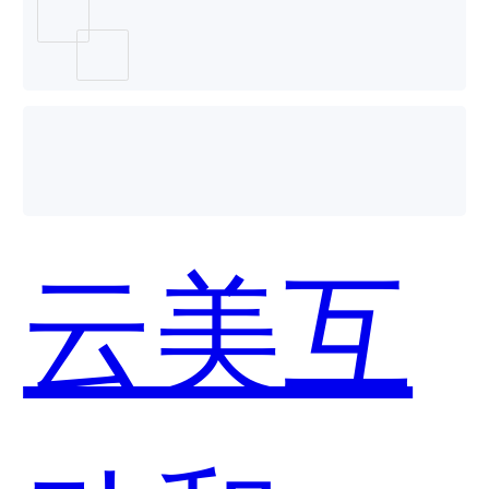
哪个好
用？
云美互