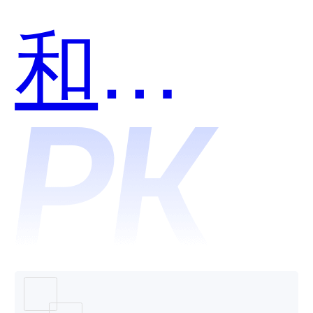
和
Delegat
Connec