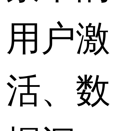
用户激
活、数