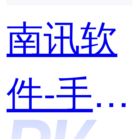
用？
南讯软
件-手淘