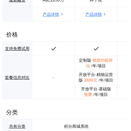
业及产品贴近用
户。 目前，我们已
产品详情
产品详情
推出针对互联网用
户运营领域最基础
产品-燃豆积分俱乐
部，10分钟创建积
价格
分互动商城，20分
钟完善精细运营积
支持免费试用
分商城，1天完成A
PI对接上线，大大
定制版
根据功能评
提升互联网行业运
估
/年/项目
营效率！ 我们希望
以此切入互联网行
开放平台-精细运营
业用户运营领域。
套餐信息对比
-
版
3880元
/年/项目
未来我们希望推出
更深入更多样的用
开放平台-基础版
户运营产品，并且
免费
/年/项目
针对企业服务行
业、消费品行业做
更深入的场景挖掘
分类
与功能拓展，帮助
运营用户，从存量
共有分类
积分商城系统
用户中获取商业增