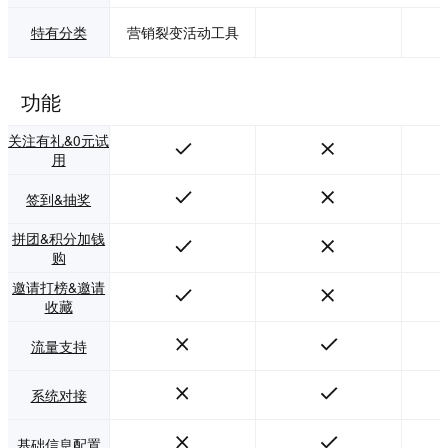
长。
特有分类
营销裂变活动工具
功能
关注有礼&0元试
用
签到&抽奖
拼团&积分加钱
购
邀请打榜&邀请
收藏
流量支持
系统对接
基础信息配置