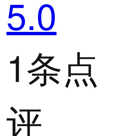
5.0
1条点
评