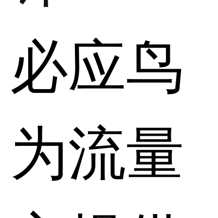
必应鸟
为流量