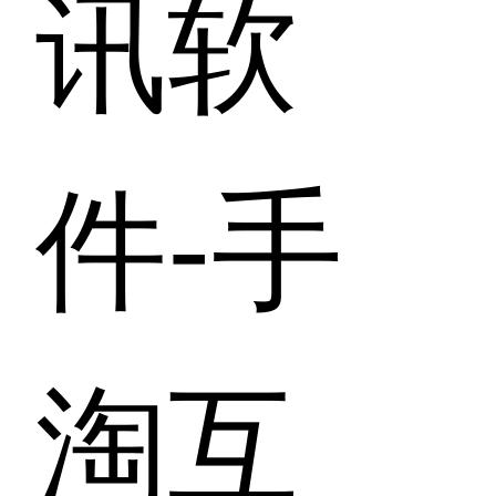
讯软
件-手
淘互