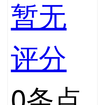
暂无
评分
0条点