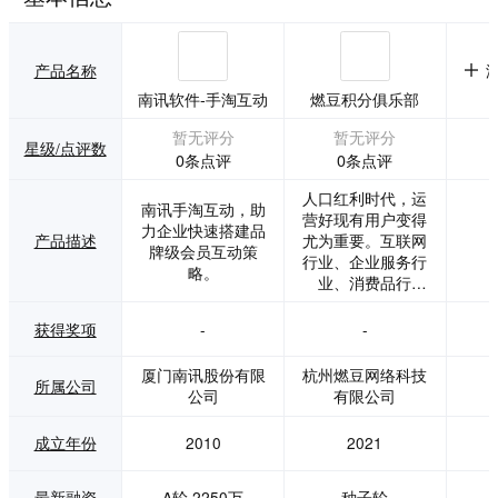
产品名称
南讯软件-手淘互动
燃豆积分俱乐部
暂无评分
暂无评分
星级/点评数
0条点评
0条点评
人口红利时代，运
南讯手淘互动，助
营好现有用户变得
力企业快速搭建品
产品描述
尤为重要。互联网
牌级会员互动策
行业、企业服务行
略。
业、消费品行
业……在公域成本
高企的时代下，所
获得奖项
-
-
有的行业都在努力
打造自有用户池，
厦门南讯股份有限
杭州燃豆网络科技
所属公司
让企业与用户更近
公司
有限公司
距离。 我们着眼于
企业最核心商业诉
成立年份
2010
2021
求-用户运营，打造
直面用户的产品与
运营方法，帮助企
最新融资
A轮,2250万
种子轮