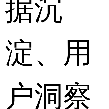
据沉
淀、用
户洞察