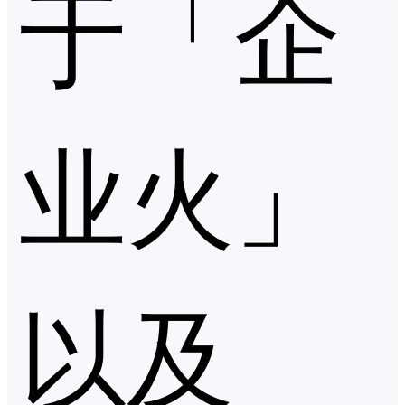
于「企
业火」
以及